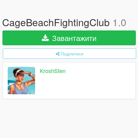
CageBeachFightingClub
1.0
Завантажити
Поділитися
KroshSten