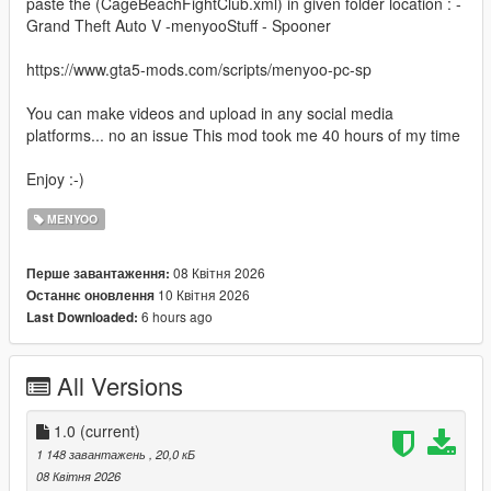
paste the (CageBeachFightClub.xml) in given folder location : -
Grand Theft Auto V -menyooStuff - Spooner
https://www.gta5-mods.com/scripts/menyoo-pc-sp
You can make videos and upload in any social media
platforms... no an issue This mod took me 40 hours of my time
Enjoy :-)
MENYOO
08 Квітня 2026
Перше завантаження:
10 Квітня 2026
Останнє оновлення
6 hours ago
Last Downloaded:
All Versions
1.0
(current)
1 148 завантажень
, 20,0 кБ
08 Квітня 2026