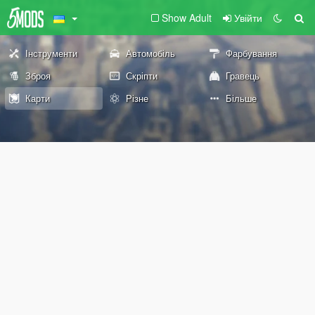
Show Adult
Увійти
Інструменти
Автомобіль
Фарбування
Зброя
Скріпти
Гравець
Карти
Різне
Більше