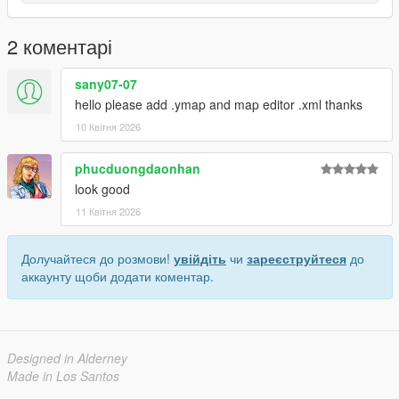
2 коментарі
sany07-07
hello please add .ymap and map editor .xml thanks
10 Квітня 2026
phucduongdaonhan
look good
11 Квітня 2026
Долучайтеся до розмови!
увійдіть
чи
зареєструйтеся
до
аккаунту щоби додати коментар.
Designed in Alderney
Made in Los Santos