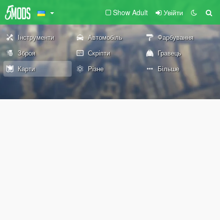
Show Adult
Увійти
Інструменти
Автомобіль
Фарбування
Зброя
Скріпти
Гравець
Карти
Різне
Більше