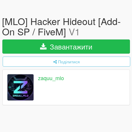
[MLO] Hacker Hideout [Add-
On SP / FiveM]
V1
Завантажити
Поділитися
zaquu_mlo