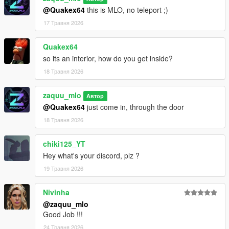
@Quakex64
this is MLO, no teleport ;)
17 Травня 2026
Quakex64
so its an interior, how do you get inside?
18 Травня 2026
zaquu_mlo
Автор
@Quakex64
just come in, through the door
18 Травня 2026
chiki125_YT
Hey what's your discord, plz ?
19 Травня 2026
Nivinha
@zaquu_mlo
Good Job !!!
24 Травня 2026