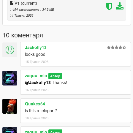
V1
(current)
1 494 завантажень
, 34,3 МБ
14 Травня 2026
10 коментаря
Jackolly13
looks good
15 Травня 2026
zaquu_mlo
Автор
@Jackolly13
Thanks!
16 Травня 2026
Quakex64
is this a teleport?
16 Травня 2026
zaquu_mlo
Автор