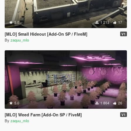
5.0
1 213
17
[MLO] Small Hideout [Add-On SP / FiveM]
V1
By
zaquu_mlo
5.0
1 864
26
[MLO] Weed Farm [Add-On SP / FiveM]
V1
By
zaquu_mlo