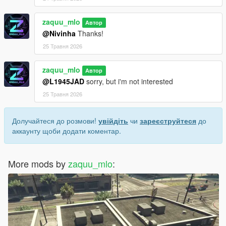
zaquu_mlo
Автор
@Nivinha
Thanks!
25 Травня 2026
zaquu_mlo
Автор
@L1945JAD
sorry, but i'm not interested
25 Травня 2026
Долучайтеся до розмови!
увійдіть
чи
зареєструйтеся
до
аккаунту щоби додати коментар.
More mods by
zaquu_mlo
: