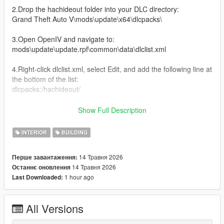
2.Drop the hachideout folder into your DLC directory:
Grand Theft Auto V\mods\update\x64\dlcpacks\
3.Open OpenIV and navigate to:
mods\update\update.rpf\common\data\dlclist.xml
4.Right-click dlclist.xml, select Edit, and add the following line at
the bottom of the list:
dlcpacks:/hachideout/
Installation FiveM
Show Full Description
Drop 'hachideout' into the resources folder and add 'ensure
hachideout' to your server.cfg
INTERIOR
BUILDING
changelog:
14 Травня 2026
Перше завантаження:
v1- release
14 Травня 2026
Останнє оновлення
1 hour ago
Last Downloaded:
All Versions