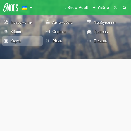
Show Adult
Увійти
Інструменти
Автомобіль
Фарбування
Зброя
Скріпти
Гравець
Карти
Різне
Більше