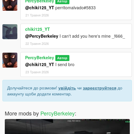
PercyBerkeley
Автор
@chiki125_YT
perritomalvado#5833
21 Травня 2026
chiki125_YT
@PercyBerkeley
I can't add you here's mine _f666_
22 Травня 2026
PercyBerkeley
Автор
@chiki125_YT
I send bro
23 Травня 2026
Долучайтеся до розмови!
увійдіть
чи
зареєструйтеся
до
аккаунту щоби додати коментар.
More mods by
PercyBerkeley
: