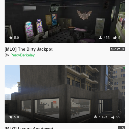
5.0
453
5
[MLO] The Dirty Jackpot
SP V1.0
By
PercyBerkeley
5.0
1 491
22
[MLO] Luxury Apartment
1.0