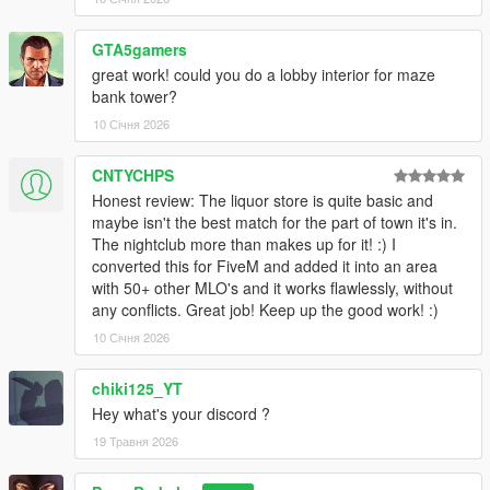
GTA5gamers
great work! could you do a lobby interior for maze
bank tower?
10 Січня 2026
CNTYCHPS
Honest review: The liquor store is quite basic and
maybe isn't the best match for the part of town it's in.
The nightclub more than makes up for it! :) I
converted this for FiveM and added it into an area
with 50+ other MLO's and it works flawlessly, without
any conflicts. Great job! Keep up the good work! :)
10 Січня 2026
chiki125_YT
Hey what's your discord ?
19 Травня 2026