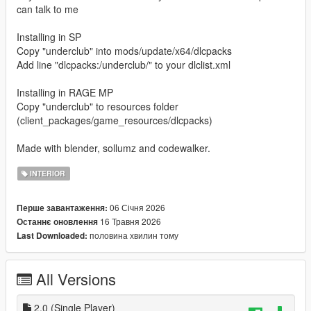
can talk to me
Installing in SP
Copy "underclub" into mods/update/x64/dlcpacks
Add line "dlcpacks:/underclub/" to your dlclist.xml
Installing in RAGE MP
Copy "underclub" to resources folder
(client_packages/game_resources/dlcpacks)
Made with blender, sollumz and codewalker.
INTERIOR
06 Січня 2026
Перше завантаження:
16 Травня 2026
Останнє оновлення
половина хвилин тому
Last Downloaded:
All Versions
2.0 (Single Player)