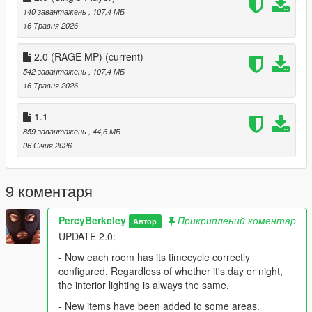
140 завантажень
, 107,4 МБ
16 Травня 2026
2.0 (RAGE MP)
(current)
542 завантажень
, 107,4 МБ
16 Травня 2026
1.1
859 завантажень
, 44,6 МБ
06 Січня 2026
9 коментаря
PercyBerkeley
Прикриплений коментар
Автор
UPDATE 2.0:
- Now each room has its timecycle correctly
configured. Regardless of whether it's day or night,
the interior lighting is always the same.
- New items have been added to some areas.