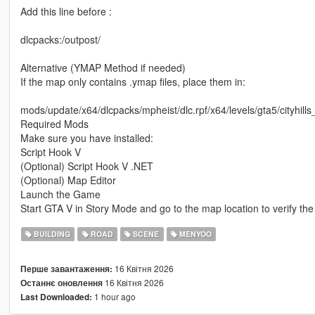
Add this line before :
dlcpacks:/outpost/
Alternative (YMAP Method if needed)
If the map only contains .ymap files, place them in:
mods/update/x64/dlcpacks/mpheist/dlc.rpf/x64/levels/gta5/cityhills
Required Mods
Make sure you have installed:
Script Hook V
(Optional) Script Hook V .NET
(Optional) Map Editor
Launch the Game
Start GTA V in Story Mode and go to the map location to verify the i
BUILDING
ROAD
SCENE
MENYOO
16 Квітня 2026
Перше завантаження:
16 Квітня 2026
Останнє оновлення
1 hour ago
Last Downloaded: