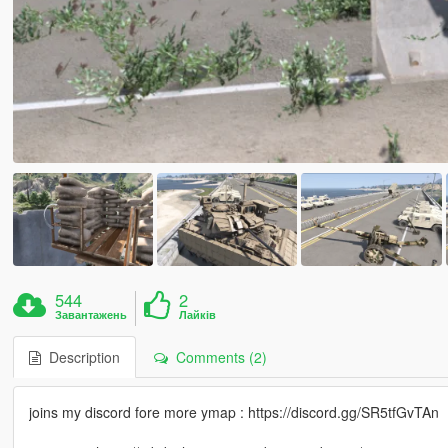
544
2
Завантажень
Лайків
Description
Comments (2)
joins my discord fore more ymap : https://discord.gg/SR5tfGvTAn