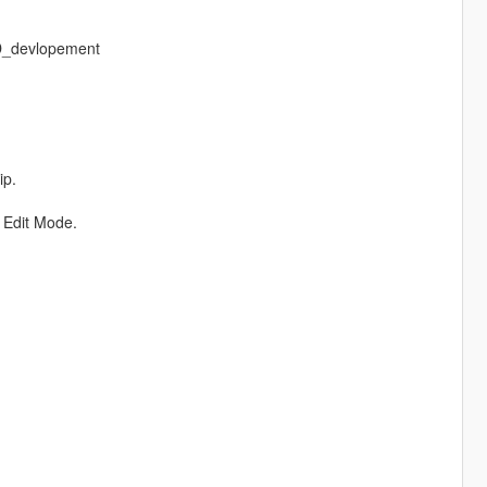
SD_devlopement
ip.
 Edit Mode.