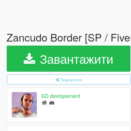
Zancudo Border [SP / Fi
Завантажити
Поділитися
SD devlopement