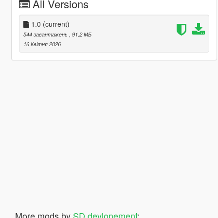
All Versions
1.0
(current)
544 завантажень
, 91,2 МБ
16 Квітня 2026
More mods by
SD devlopement
: