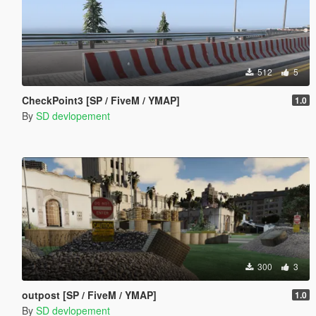
512
5
CheckPoint3 [SP / FiveM / YMAP]
1.0
By
SD devlopement
300
3
outpost [SP / FiveM / YMAP]
1.0
By
SD devlopement