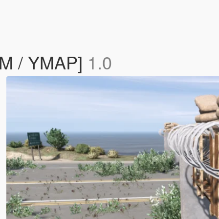
veM / YMAP]
1.0