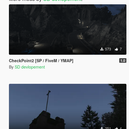
573
7
CheckPoint2 [SP / FiveM / YMAP]
1.0
By
SD devlopement
251
4