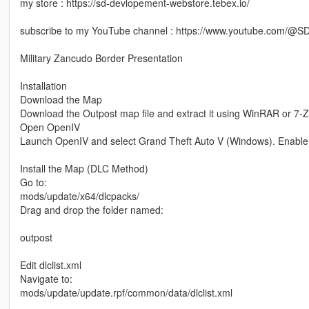
my store : https://sd-devlopement-webstore.tebex.io/
subscribe to my YouTube channel : https://www.youtube.com/@
Military Zancudo Border Presentation
Installation
Download the Map
Download the Outpost map file and extract it using WinRAR or 7-Z
Open OpenIV
Launch OpenIV and select Grand Theft Auto V (Windows). Enable
Install the Map (DLC Method)
Go to:
mods/update/x64/dlcpacks/
Drag and drop the folder named:
outpost
Edit dlclist.xml
Navigate to:
mods/update/update.rpf/common/data/dlclist.xml