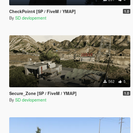
CheckPoint4 [SP / FiveM / YMAP]
1.0
By
SD devlopement
562
5
Secure_Zone [SP / FiveM / YMAP]
1.0
By
SD devlopement