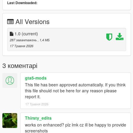
Last Downloaded:
Bug Reports
Please disable other HUD/UI mods before reporting issues.
All Versions
Include screenshots and your installed mods list if possible.
1.0
(current)
License
287 завантажень
, 1,4 МБ
Created by
Hex Modifications
.
17 Травня 2026
Free for personal use only. Do not re-upload, redistribute, edit
and re-upload, or claim this mod as your own without
permission.
3 коментарі
2026 Hex Modifications.
gta5-mods
This file has been approved automatically. If you think
this file should not be here for any reason please
report it.
17 Травня 2026
Thirsty_edits
works on enhanced? plz lmk cz ill be happy to provide
screenshots