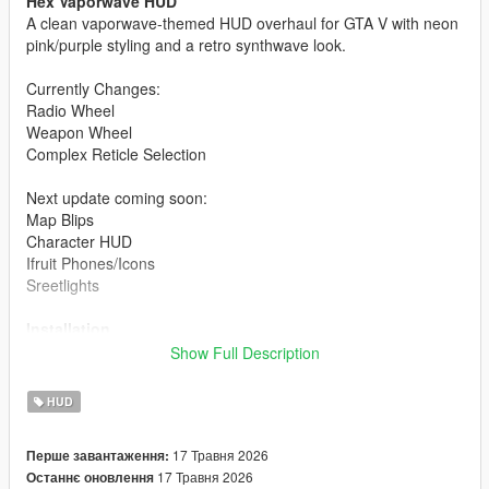
Hex Vaporwave HUD
A clean vaporwave-themed HUD overhaul for GTA V with neon
pink/purple styling and a retro synthwave look.
Currently Changes:
Radio Wheel
Weapon Wheel
Complex Reticle Selection
Next update coming soon:
Map Blips
Character HUD
Ifruit Phones/Icons
Sreetlights
Installation
Show Full Description
Open OpenIV
Enable Edit Mode
HUD
Install the included .oiv using the OpenIV Package
Installer
17 Травня 2026
Перше завантаження:
Launch GTA V
17 Травня 2026
Останнє оновлення