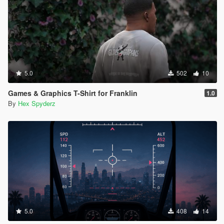
5.0
502
10
Games & Graphics T-Shirt for Franklin
1.0
By
Hex Spyderz
5.0
408
14