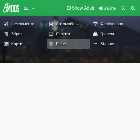
Show Adult
Увійти
Інструменти
Автомобіль
Фарбування
Зброя
Скріпти
Гравець
Карти
Різне
Більше