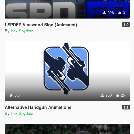
328
3
LSPDFR Vinewood Sign (Animated)
1.0
By
Hex Spyderz
5.0
950
25
Alternative Handgun Animations
1.1
By
Hex Spyderz