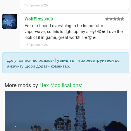
17 Травня 2026
WolfFire23309
For me I need everything to be in the retro
vaporwave, so this is right up my alley! 😎❤️ Love the
look of it in game, great work!!!! 🔥🐺🔥
18 Травня 2026
Долучайтеся до розмови!
увійдіть
чи
зареєструйтеся
до
аккаунту щоби додати коментар.
More mods by
Hex Modifications
: