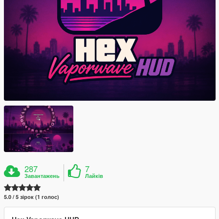
287
7
Завантажень
Лайків
5.0 / 5 зірок (1 голос)