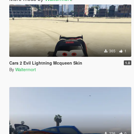
365
1
Cars 2 Evil Lightning Mcqueen Skin
1.0
By
Waltermort
226
0