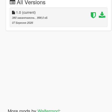
All Versions
1.0
(current)
380 завантажень
, 898,0 кБ
07 Березня 2026
More mods by
Waltermort
: