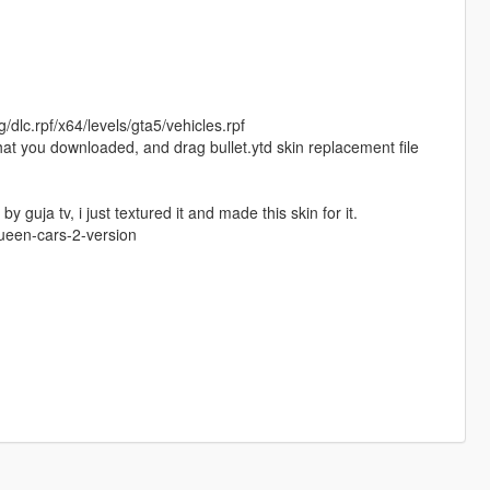
/dlc.rpf/x64/levels/gta5/vehicles.rpf
 that you downloaded, and drag bullet.ytd skin replacement file
guja tv, i just textured it and made this skin for it.
queen-cars-2-version