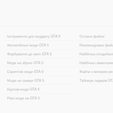
Інструменти для моддінгу GTA 5
Останні файли
Автомобільні моди GTA 5
Рекомендовані фай
Фарбування до авто GTA 5
Найбільш сподобан
Моди на зброю GTA 5
Найбільш завантаж
Скриптові моди GTA 5
Файли з великим р
Моди на гравця GTA 5.
Таблиця лидерів G
Картові моди GTA 5
Різні моди на GTA 5