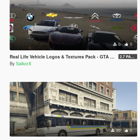
0
0
Real Life Vehicle Logos & Textures Pack - GTA V Enhanced
2.7 PART 4
By
SalkorX
20
0