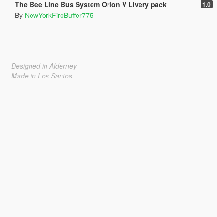
The Bee Line Bus System Orion V Livery pack
1.0
By
NewYorkFireBuffer775
Designed in Alderney
Made in Los Santos