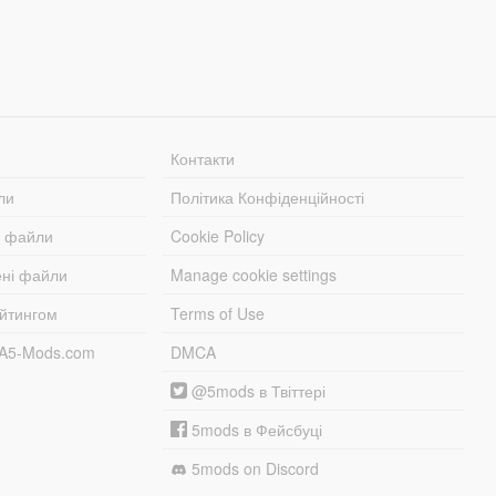
Контакти
ли
Політика Конфіденційності
і файли
Cookie Policy
ені файли
Manage cookie settings
ейтингом
Terms of Use
TA5-Mods.com
DMCA
@5mods в Твіттері
5mods в Фейсбуці
5mods on Discord