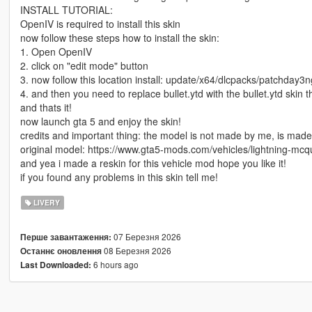
INSTALL TUTORIAL:
OpenIV is required to install this skin
now follow these steps how to install the skin:
1. Open OpenIV
2. click on "edit mode" button
3. now follow this location install: update/x64/dlcpacks/patchday3ng
4. and then you need to replace bullet.ytd with the bullet.ytd skin
and thats it!
now launch gta 5 and enjoy the skin!
credits and important thing: the model is not made by me, is made by 
original model: https://www.gta5-mods.com/vehicles/lightning-mc
and yea i made a reskin for this vehicle mod hope you like it!
if you found any problems in this skin tell me!
LIVERY
07 Березня 2026
Перше завантаження:
08 Березня 2026
Останнє оновлення
6 hours ago
Last Downloaded: