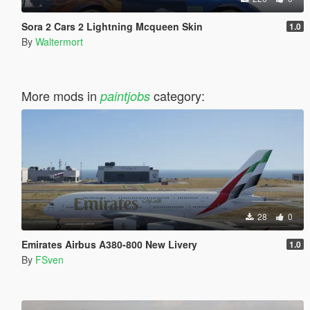
Sora 2 Cars 2 Lightning Mcqueen Skin
1.0
By
Waltermort
More mods in
category:
paintjobs
28
0
Emirates Airbus A380-800 New Livery
1.0
By
FSven