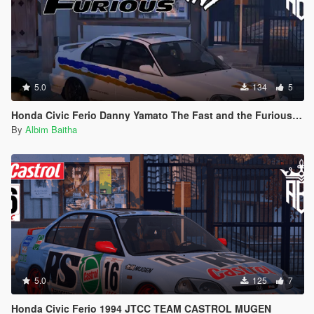
5.0
134
5
Honda Civic Ferio Danny Yamato The Fast and the Furious Livery
By
Albim Baitha
5.0
125
7
Honda Civic Ferio 1994 JTCC TEAM CASTROL MUGEN