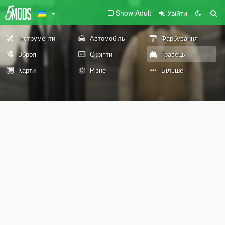
Show Adult
Увійти
Інструменти
Автомобіль
Фарбування
Зброя
Скріпти
Гравець
Карти
Різне
Більше