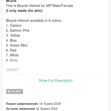
MODS
This is Bicycle Helmet for MP Male/Female
(I only made the skin)
Bicycle Helmet available in 8 colors :
1. Carbon
2. Salmon Pink
3. Yellow
4. Blue
5. Green Mint
6. Red
7. White
8. Grey
CREDIT
BIG THANKS to Original Model from
EUP
By
Alex Ashfold
and
Team
Show Full Description
HOW TO INSTALL
HELMET
First off all u must download the Bicycle Helmet model form
Emergency uniforms pack - Law & Order
18 Травня 2026
Перше завантаження:
(The model in Emergency Uniforms Pack is p-head-003)
18 Травня 2026
Останнє оновлення
ydd from Emergency Uniforms Pack