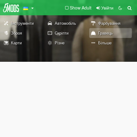
Show Adult
Увійти
Інструменти
Автомобіль
Фарбування
Зброя
Скріпти
Гравець
Карти
Різне
Більше