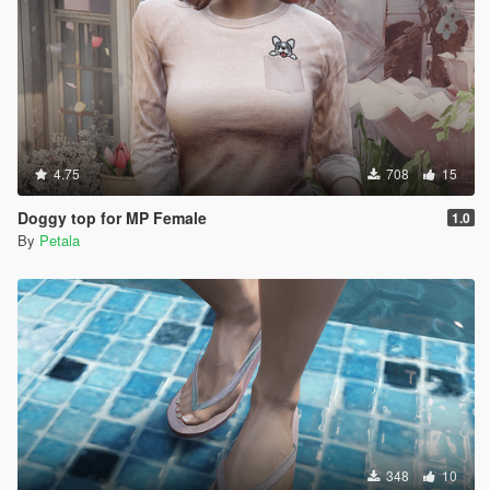
4.75
708
15
Doggy top for MP Female
1.0
By
Petala
348
10