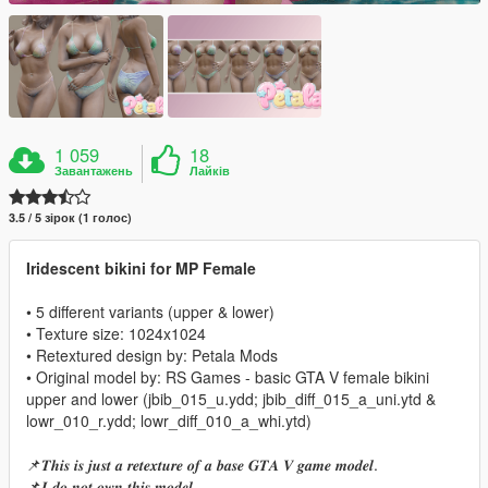
1 059
18
Завантажень
Лайків
3.5 / 5 зірок (1 голос)
Iridescent bikini for MP Female
• 5 different variants (upper & lower)
• Texture size: 1024x1024
• Retextured design by: Petala Mods
• Original model by: RS Games - basic GTA V female bikini
upper and lower (jbib_015_u.ydd; jbib_diff_015_a_uni.ytd &
lowr_010_r.ydd; lowr_diff_010_a_whi.ytd)
📌𝑻𝒉𝒊𝒔 𝒊𝒔 𝒋𝒖𝒔𝒕 𝒂 𝒓𝒆𝒕𝒆𝒙𝒕𝒖𝒓𝒆 𝒐𝒇 𝒂 𝒃𝒂𝒔𝒆 𝑮𝑻𝑨 𝑽 𝒈𝒂𝒎𝒆 𝒎𝒐𝒅𝒆𝒍.
📌𝑰 𝒅𝒐 𝒏𝒐𝒕 𝒐𝒘𝒏 𝒕𝒉𝒊𝒔 𝒎𝒐𝒅𝒆𝒍.