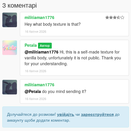
3 коментарі
militiaman1776
Hey what body texture is that?
16 Квітня 2026
Petala
Автор
@militiaman1776
Hi, this is a self-made texture for
vanilla body, unfortunately it is not public. Thank you
for your understanding.
16 Квітня 2026
militiaman1776
@Petala
do you mind sending it?
16 Квітня 2026
Долучайтеся до розмови!
увійдіть
чи
зареєструйтеся
до
аккаунту щоби додати коментар.