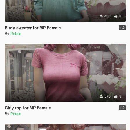
430
8
Birdy sweater for MP Female
1.0
By
Petala
576
8
Girly top for MP Female
1.0
By
Petala