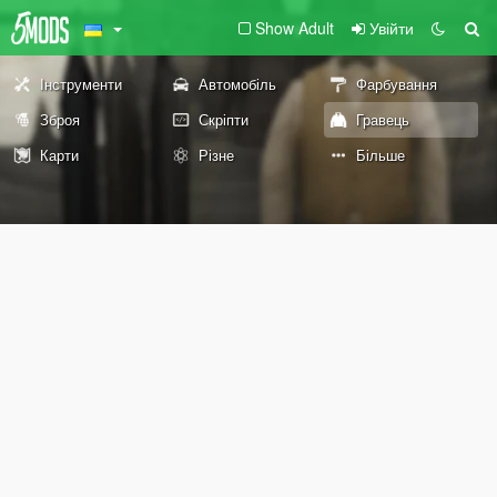
Show Adult
Увійти
Інструменти
Автомобіль
Фарбування
Зброя
Скріпти
Гравець
Карти
Різне
Більше