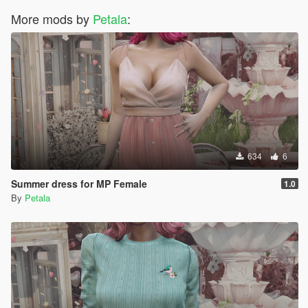
More mods by
Petala
:
634
6
Summer dress for MP Female
1.0
By
Petala