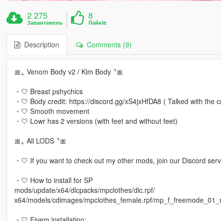
2 275
8
Завантажень
Лайків
Description
Comments (9)
🎀⌞ Venom Body v2 / Kim Body ⌝🎀
・🤍 Breast pshychics
・🤍 Body credit: https://discord.gg/xS4jxHfDA8 ( Talked with the c
・🤍 Smooth movement
・🤍 Lowr has 2 versions (with feet and without feet)
🎀⌞ All LODS ⌝🎀
・🤍 If you want to check out my other mods, join our Discord se
・🤍 How to install for SP
mods/update/x64/dlcpacks/mpclothes/dlc.rpf/
x64/models/cdimages/mpclothes_female.rpf/mp_f_freemode_01_
・🤍 Fivem installation: