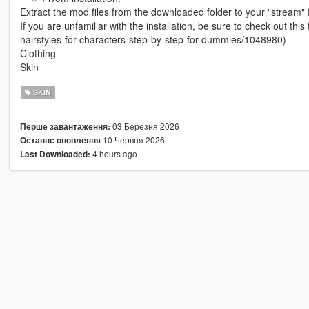
Extract the mod files from the downloaded folder to your "stream" f
If you are unfamiliar with the installation, be sure to check out th
hairstyles-for-characters-step-by-step-for-dummies/1048980)
Clothing
Skin
SKIN
03 Березня 2026
Перше завантаження:
10 Червня 2026
Останнє оновлення
4 hours ago
Last Downloaded: