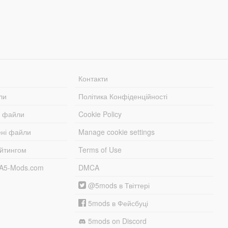
Контакти
ли
Політика Конфіденційності
і файли
Cookie Policy
ені файли
Manage cookie settings
ейтингом
Terms of Use
TA5-Mods.com
DMCA
@5mods в Твіттері
5mods в Фейсбуці
5mods on Discord