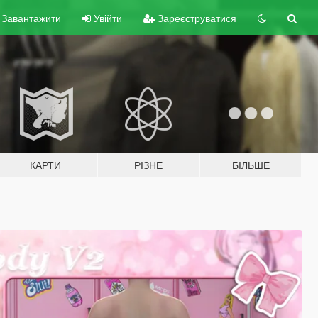
Завантажити
Увійти
Зареєструватися
КАРТИ
РІЗНЕ
БІЛЬШЕ