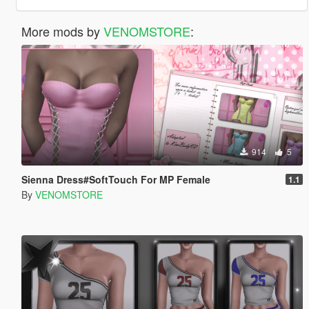
More mods by
VENOMSTORE
:
914
5
Sienna Dress#SoftTouch For MP Female
1.1
By
VENOMSTORE