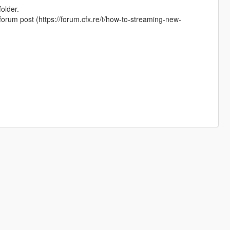
older.
is forum post (https://forum.cfx.re/t/how-to-streaming-new-