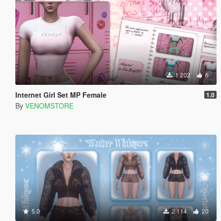
1 202
6
Internet Girl Set MP Female
1.0
By
VENOMSTORE
5.0
2 114
20