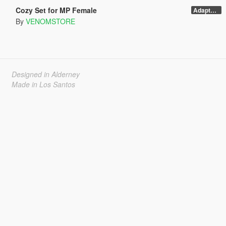
Cozy Set for MP Female
Adapted To Kim Body
By
VENOMSTORE
Designed in Alderney
Made in Los Santos