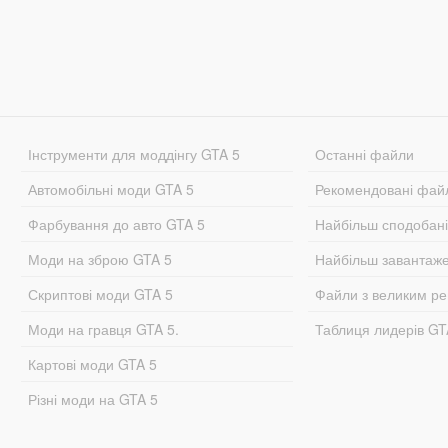
Інструменти для моддінгу GTA 5
Останні файли
Автомобільні моди GTA 5
Рекомендовані фай
Фарбування до авто GTA 5
Найбільш сподобан
Моди на зброю GTA 5
Найбільш завантаж
Скриптові моди GTA 5
Файли з великим р
Моди на гравця GTA 5.
Таблиця лидерів G
Картові моди GTA 5
Різні моди на GTA 5