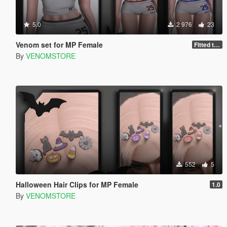
5.0
2 976
23
Venom set for MP Female
Fitted to kim body
By
VENOMSTORE
552
5
Halloween Hair Clips for MP Female
1.0
By
VENOMSTORE