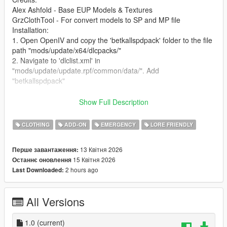
Alex Ashfold - Base EUP Models & Textures
GrzClothTool - For convert models to SP and MP file
Installation:
1. Open OpenIV and copy the 'betkallspdpack' folder to the file
path "mods/update/x64/dlcpacks/"
2. Navigate to 'dlclist.xml' in
"mods/update/update.rpf/common/data/". Add
"betkallspdpack"
Feel free to use these models with any intent, except for
Show Full Description
monetary, so long as you credit me
.
CLOTHING
ADD-ON
EMERGENCY
LORE FRIENDLY
13 Квітня 2026
Перше завантаження:
15 Квітня 2026
Останнє оновлення
2 hours ago
Last Downloaded:
All Versions
1.0
(current)