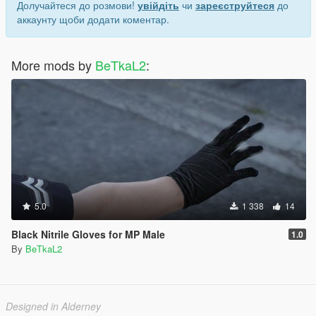
Долучайтеся до розмови!
увійдіть
чи
зареєструйтеся
до
аккаунту щоби додати коментар.
More mods by
BeTkaL2
:
5.0
1 338
14
Black Nitrile Gloves for MP Male
1.0
By
BeTkaL2
Designed in Alderney