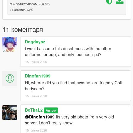
899 завантажень
, 9,8 МБ
14 Квітня 2026
11 коментаря
Dogdaysz
i would assume this dosnt mess with the other
uniforms for eup, and only touches lspd?
15 Квітня 2026
Dinofan1909
Hi, wherer did you find that awome lore friendly Coil
bodycam?
15 Квітня 2026
BeTkaL2
Автор
@Dinofan1909
Its very old photo from very old
server, i don't really know
15 Квітня 2026