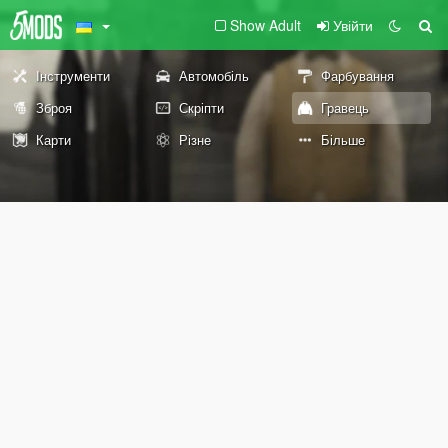
Show Adult
Увійти
Інструменти
Автомобіль
Фарбування
Зброя
Скріпти
Гравець
Карти
Різне
Більше