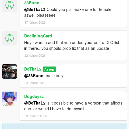
38Bunni
@BeTkaL2
Could you pls, make one for female
aswell pleaseeee
17 Квітня 2026
DecliningCard
Hey I wanna add that you added your entire DLC list..
in there.. you should prob fix that as an update
22 Квітня 2026
BeTkaL2
Автор
@38Bunni
male only
23 Квітня 2026
Dogdaysz
@BeTkaL2
is it possible to have a version that affects
eup, or would i have to do myself
20 Травня 2026