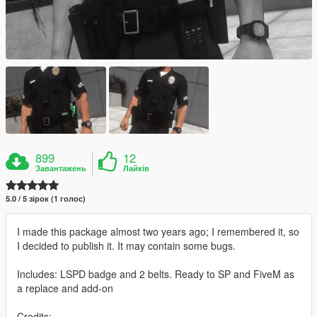
899
12
Завантажень
Лайків
5.0 / 5 зірок (1 голос)
I made this package almost two years ago; I remembered it, so
I decided to publish it. It may contain some bugs.
Includes: LSPD badge and 2 belts. Ready to SP and FiveM as
a replace and add-on
Credits: