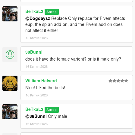
BeTkaL2
Автор
@Dogdaysz
Replace Only replace for Fivem affects
eup, the sp an add-on, and the Fivem add-on does
not affect it either
15 Квітня 2026
38Bunni
does it have the female varient? or is it male only?
16 Квітня 2026
William Halverd
Nice! Liked the belts!
16 Квітня 2026
BeTkaL2
Автор
@38Bunni
Only male
16 Квітня 2026