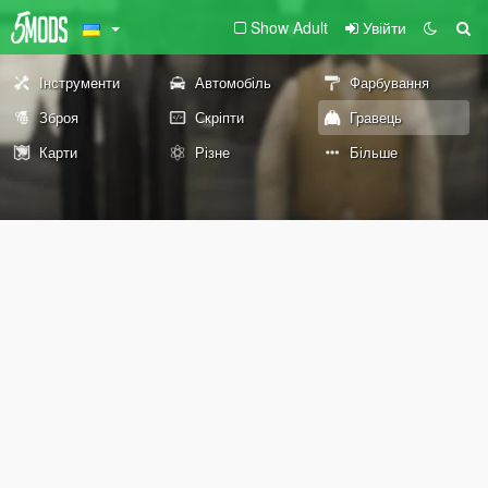
Show Adult
Увійти
Інструменти
Автомобіль
Фарбування
Зброя
Скріпти
Гравець
Карти
Різне
Більше