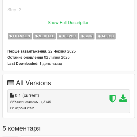
Step. 2
Once the folder x64v is copied to the Mods folder, open it and
Show Full Description
go to models/cdimages/ped_sp_overlay_txds.rpf
_______________________
FRANKLIN
MICHAEL
TREVOR
SKIN
TATTOO
Step. 3
22 Червня 2025
Перше завантаження:
02 Липня 2025
Останнє оновлення
Once you are in ped_sp_overlay_txds.rpf only drop the files of
1 день назад
Last Downloaded:
the mod in the folder
_______________________
All Versions
Step. 4
Start the game and enjoy it!
0.1
(current)
229 завантажень
, 1,5 МБ
El Flaco ACZ.
22 Червня 2025
5 коментаря