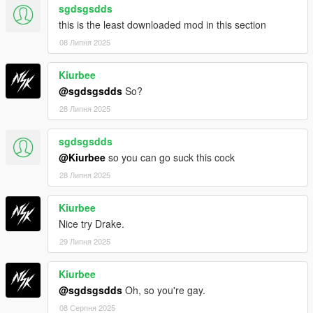
sgdsgsdds
this is the least downloaded mod in this section
08 Липня 2025
Kiurbee
@sgdsgsdds
So?
28 Липня 2025
sgdsgsdds
@Kiurbee
so you can go suck this cock
28 Липня 2025
Kiurbee
Nice try Drake.
29 Липня 2025
Kiurbee
@sgdsgsdds
Oh, so you're gay.
08 Серпня 2025