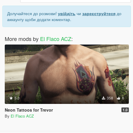
Долучайтеся до розмови!
увійдіть
чи
зареєструйтеся
до
аккаунту щоби додати коментар.
More mods by
El Flaco ACZ
:
5.0
358
6
Neon Tattoos for Trevor
1.0
By
El Flaco ACZ