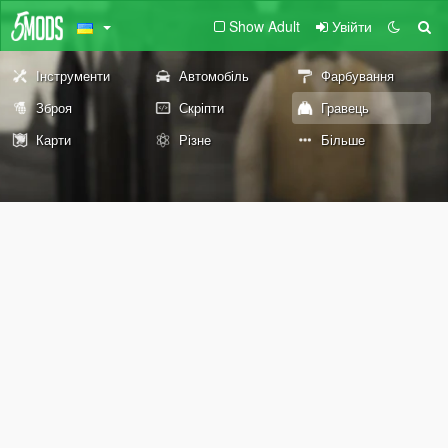
Show Adult
Увійти
Інструменти
Автомобіль
Фарбування
Зброя
Скріпти
Гравець
Карти
Різне
Більше