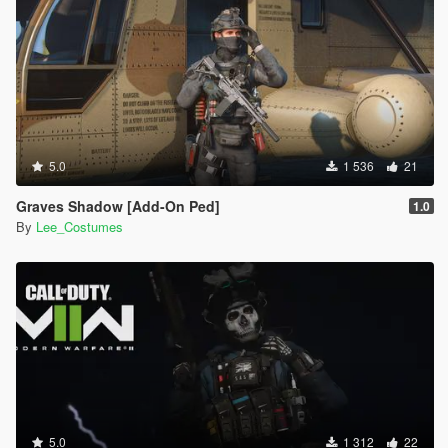
5.0
1 536
21
Graves Shadow [Add-On Ped]
1.0
By
Lee_Costumes
5.0
1 312
22