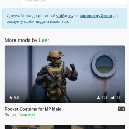
Долучайтеся до розмови!
увійдіть
чи
зареєструйтеся
до
аккаунту щоби додати коментар.
More mods by
Lee
:
5.0
708
11
Rocket Costume for MP Male
1.0
By
Lee_Costumes