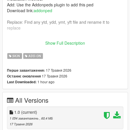
Add: Use the Addonpeds plugin to add this ped
Download link:
addonped
Replace: Find any ytd, ydd, ymt, yft file and rename it to
replace
Join my Discord
Show Full Description
https://discord.gg/YFmtNnx45J
SKIN
ADD-ON
17 Травня 2026
Перше завантаження:
17 Травня 2026
Останнє оновлення
1 hour ago
Last Downloaded:
All Versions
1.0
(current)
1 054 завантажень
, 60,4 МБ
17 Травня 2026