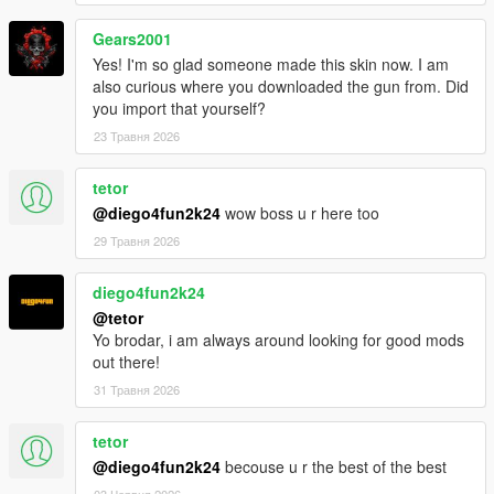
Gears2001
Yes! I'm so glad someone made this skin now. I am
also curious where you downloaded the gun from. Did
you import that yourself?
23 Травня 2026
tetor
@diego4fun2k24
wow boss u r here too
29 Травня 2026
diego4fun2k24
@tetor
Yo brodar, i am always around looking for good mods
out there!
31 Травня 2026
tetor
@diego4fun2k24
becouse u r the best of the best
03 Червня 2026