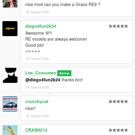
nice mod can you make a Grace RE9 ?
18 Травня 2026
diego4fun2k24
Awesome 💯!!
RE models are always welcome!
Good job!
⭐⭐⭐⭐⭐
18 Травня 2026
Lee_Costumes
Автор
@diego4fun2k24
thanks bro!
18 Травня 2026
crunchycat
nice!!
18 Травня 2026
CRASH213