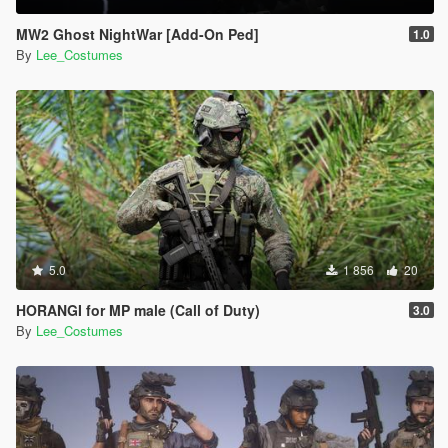
MW2 Ghost NightWar [Add-On Ped]
1.0
By
Lee_Costumes
5.0
1 856
20
HORANGI for MP male (Call of Duty)
3.0
By
Lee_Costumes