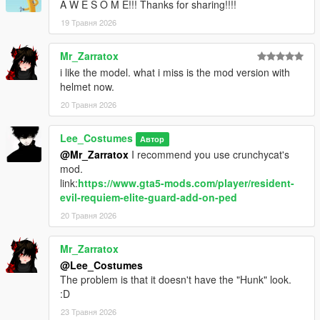
A W E S O M E!!! Thanks for sharing!!!!
19 Травня 2026
Mr_Zarratox
i like the model. what i miss is the mod version with
helmet now.
20 Травня 2026
Lee_Costumes
Автор
@Mr_Zarratox
I recommend you use crunchycat's
mod.
link:
https://www.gta5-mods.com/player/resident-
evil-requiem-elite-guard-add-on-ped
20 Травня 2026
Mr_Zarratox
@Lee_Costumes
The problem is that it doesn't have the "Hunk" look.
:D
23 Травня 2026