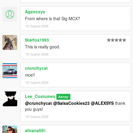
Agencxys
From where is that Sig MCX?
18 Травня 2026
Starfox1993
This is really good.
18 Травня 2026
crunchycat
nice!!
18 Травня 2026
Lee_Costumes
Автор
@crunchycat
@SalsaCookies23
@ALEXSYS
thank
you guys!
18 Травня 2026
afnanali91