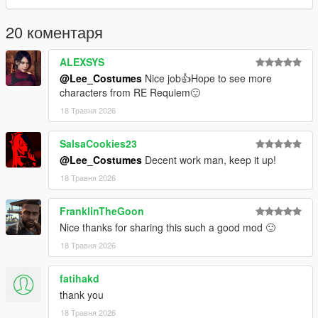
20 коментаря
ALEXSYS
@Lee_Costumes
Nice job👍Hope to see more
characters from RE Requiem🙂
18 Травня 2026
SalsaCookies23
@Lee_Costumes
Decent work man, keep it up!
18 Травня 2026
FranklinTheGoon
Nice thanks for sharing this such a good mod 🙂
18 Травня 2026
fatihakd
thank you
18 Травня 2026