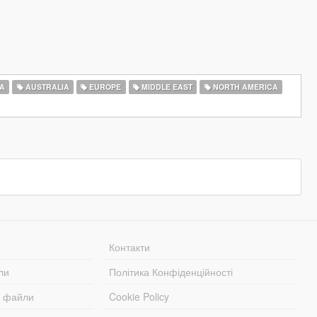
A
AUSTRALIA
EUROPE
MIDDLE EAST
NORTH AMERICA
Контакти
ли
Політика Конфіденційності
і файли
Cookie Policy