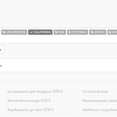
LOS ANGELES
CALIFORNIA
USA
FICTIONAL
AFRICA
ASI
р
Інструменти для моддінгу GTA 5
Останні файли
Автомобільні моди GTA 5
Рекомендовані фай
Фарбування до авто GTA 5
Найбільш сподобан