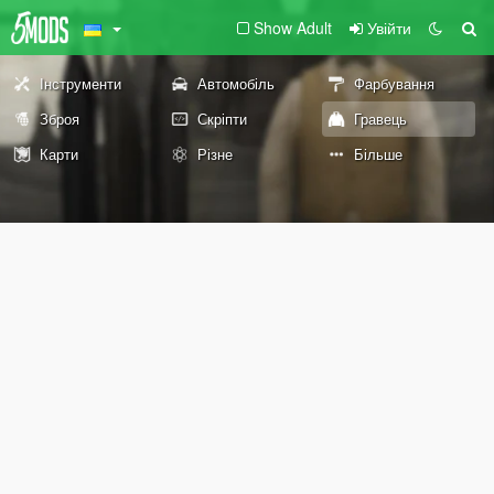
Show Adult
Увійти
Інструменти
Автомобіль
Фарбування
Зброя
Скріпти
Гравець
Карти
Різне
Більше