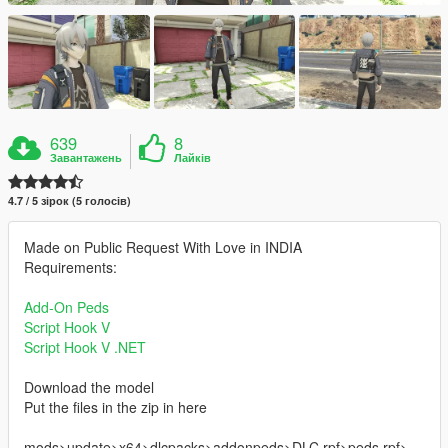
639
8
Завантажень
Лайків
4.7 / 5 зірок (5 голосів)
Made on Public Request With Love in INDIA
Requirements:
Add-On Peds
Script Hook V
Script Hook V .NET
Download the model
Put the files in the zip in here
mods>update>x64>dlcpacks>addonpeds>DLC.rpf>peds.rpf>