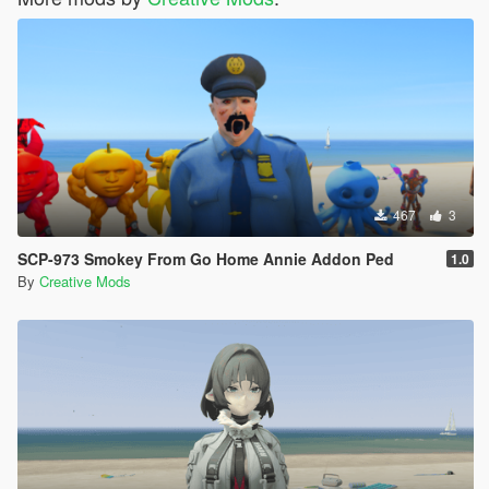
467
3
SCP-973 Smokey From Go Home Annie Addon Ped
1.0
By
Creative Mods