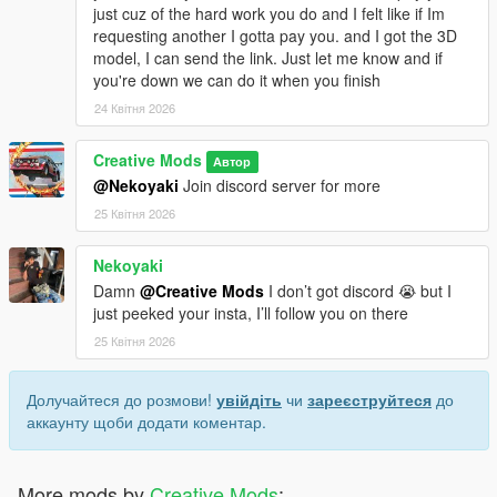
just cuz of the hard work you do and I felt like if Im
requesting another I gotta pay you. and I got the 3D
model, I can send the link. Just let me know and if
you're down we can do it when you finish
24 Квітня 2026
Creative Mods
Автор
@Nekoyaki
Join discord server for more
25 Квітня 2026
Nekoyaki
Damn
@Creative Mods
I don’t got discord 😭 but I
just peeked your insta, I’ll follow you on there
25 Квітня 2026
Долучайтеся до розмови!
увійдіть
чи
зареєструйтеся
до
аккаунту щоби додати коментар.
More mods by
Creative Mods
: