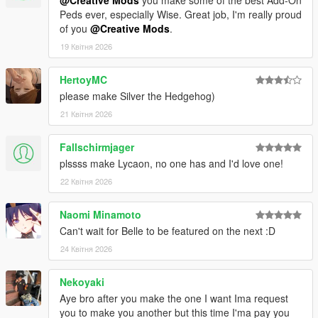
Peds ever, especially Wise. Great job, I'm really proud
of you
@Creative Mods
.
19 Квітня 2026
HertoyMC
please make Silver the Hedgehog)
21 Квітня 2026
Fallschirmjager
plssss make Lycaon, no one has and I'd love one!
22 Квітня 2026
Naomi Minamoto
Can't wait for Belle to be featured on the next :D
24 Квітня 2026
Nekoyaki
Aye bro after you make the one I want Ima request
you to make you another but this time I'ma pay you