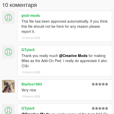
10 коментаря
gta5-mods
This file has been approved automatically. If you think
this file should not be here for any reason please
report it.
19 Квітня 2026
GTyler5
Thank you really much
@Creative Mods
for making
Wise as the Add-On Ped. I really do appreciate it alot.
🙂👍
19 Квітня 2026
Starfox1993
Very nice
19 Квітня 2026
GTyler5
@Creative Mods
you make some of the best Add-On