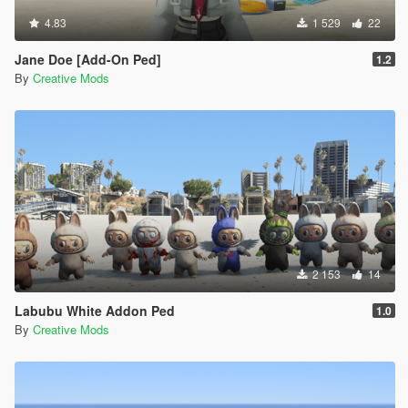
4.83
1 529
22
Jane Doe [Add-On Ped]
1.2
By
Creative Mods
2 153
14
Labubu White Addon Ped
1.0
By
Creative Mods