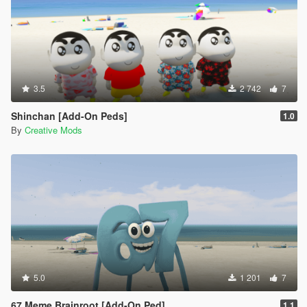
3.5
2 742
7
Shinchan [Add-On Peds]
1.0
By
Creative Mods
5.0
1 201
7
67 Meme Brainroot [Add-On Ped]
1.1