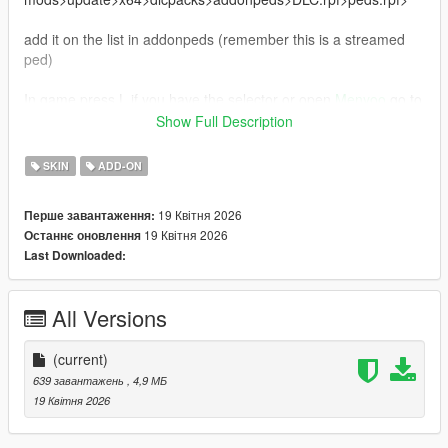
add it on the list in addonpeds (remember this is a streamed
ped)
In game press L if you have the selector or open
Menyoo
go to
"player options>change models>favorites>addmodel" write in
Show Full Description
the name of the model
SKIN
ADD-ON
Source and Credit:
https://sketchfab.com/3d-models/zzz-wise-
4a23e2333f1a4dcd87fdb152b344ba1f
19 Квітня 2026
Перше завантаження:
19 Квітня 2026
Останнє оновлення
Last Downloaded:
All Versions
(current)
639 завантажень
, 4,9 МБ
19 Квітня 2026