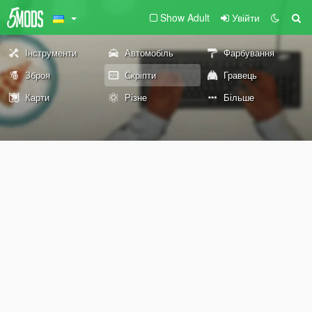
Show Adult
Увійти
Інструменти
Автомобіль
Фарбування
Зброя
Скріпти
Гравець
Карти
Різне
Більше