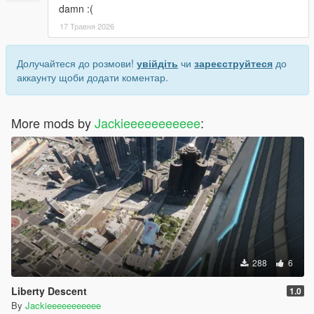
damn :(
17 Травня 2026
Долучайтеся до розмови!
увійдіть
чи
зареєструйтеся
до
аккаунту щоби додати коментар.
More mods by
Jackieeeeeeeeeee
:
288
6
Liberty Descent
1.0
By
Jackieeeeeeeeeee