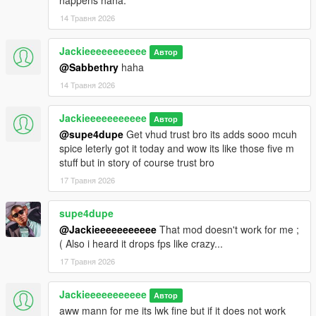
happens haha.
14 Травня 2026
Jackieeeeeeeeeee
Автор
@Sabbethry
haha
14 Травня 2026
Jackieeeeeeeeeee
Автор
@supe4dupe
Get vhud trust bro its adds sooo mcuh
spice leterly got it today and wow its like those five m
stuff but in story of course trust bro
17 Травня 2026
supe4dupe
@Jackieeeeeeeeeee
That mod doesn't work for me ;
( Also i heard it drops fps like crazy...
17 Травня 2026
Jackieeeeeeeeeee
Автор
aww mann for me its lwk fine but if it does not work