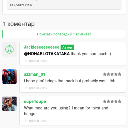
14 Травня 2026
1 коментар
Показати попередній 1 коментар
Jackieeeeeeeeeee
Автор
@NOHABLOTAKATAKA
thank you soo much :)
11 Травня 2026
azzman_01
i hope gta6 brings that back but probably won't tbh
11 Травня 2026
supe4dupe
What mod are you using? I mean for thirst and
hunger
11 Травня 2026