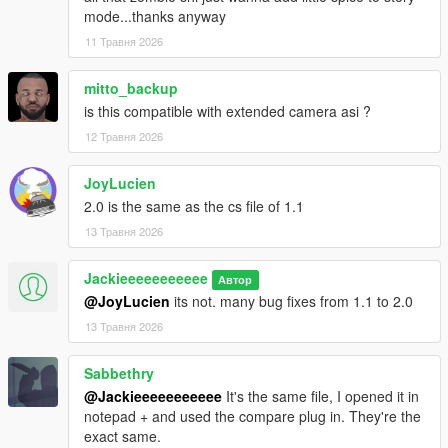
mode...thanks anyway
11 Травня 2026
mitto_backup
is this compatible with extended camera asi ?
12 Травня 2026
JoyLucien
2.0 is the same as the cs file of 1.1
13 Травня 2026
Jackieeeeeeeeeee
Автор
@JoyLucien
its not. many bug fixes from 1.1 to 2.0
13 Травня 2026
Sabbethry
@Jackieeeeeeeeeee
It's the same file, I opened it in
notepad + and used the compare plug in. They're the
exact same.