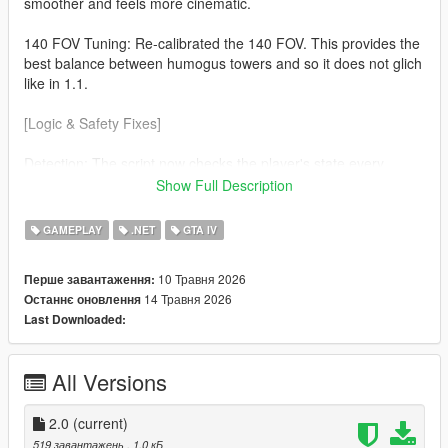
smoother and feels more cinematic.
140 FOV Tuning: Re-calibrated the 140 FOV. This provides the
best balance between humogus towers and so it does not glich
like in 1.1.
[Logic & Safety Fixes]
Detection: The script now checks the player's state every
frame. The effect will now automaticaly disable during
Show Full Description
Swimming No more warped horizons while in water. Ragdolls
(soo much cleaner) If you fall or get hit the camera returns to
GAMEPLAY
.NET
GTA IV
normal so you can see the impact.
10 Травня 2026
Перше завантаження:
v3.7.0 Nightly Optimization Refined the custom cmera hijack to
14 Травня 2026
Останнє оновлення
be more lightweight, ensuring zero FPS drop on the latest
Last Downloaded:
suported ScriptHookVDotNet builds.
All Versions
2.0
(current)
519 завантажень
, 1,0 кБ