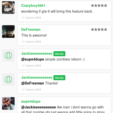
Crazyboy4881
wondering if gta 6 will bring this feature back.
11 Травня 2026
DeFreeman
This is awsome!
11 Травня 2026
Jackieeeeeeeeeee
Автор
@supe4dupe
simple zombies reborn :)
11 Травня 2026
Jackieeeeeeeeeee
Автор
@DeFreeman
Thanks!
11 Травня 2026
supe4dupe
@Jackieeeeeeeeeee
Aw man i dont wanna go with
all that zombie shi just wanna add little spice to story