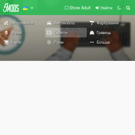
Show Adult
Увійти
Інструменти
Автомобіль
Фарбування
Зброя
Скріпти
Гравець
Карти
Різне
Більше