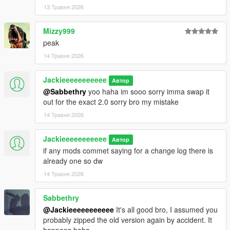
13 Травня 2026
Mizzy999
peak
14 Травня 2026
Jackieeeeeeeeeee
Автор
@Sabbethry
yoo haha im sooo sorry imma swap it
out for the exact 2.0 sorry bro my mistake
14 Травня 2026
Jackieeeeeeeeeee
Автор
if any mods commet saying for a change log there is
already one so dw
14 Травня 2026
Sabbethry
@Jackieeeeeeeeeee
It's all good bro, I assumed you
probably zipped the old version again by accident. It