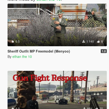
0.5
1 140
6
Sheriff Outfit MP Freemodel (Menyoo)
1.0
By
ethan the 10
4.0
864
20