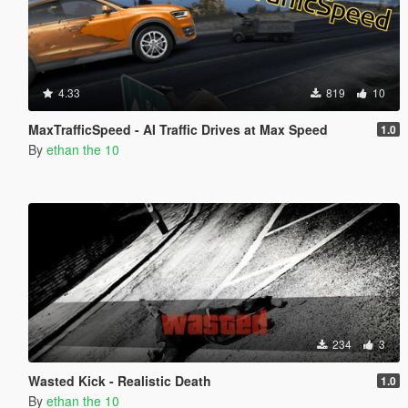
4.33
819
10
MaxTrafficSpeed - AI Traffic Drives at Max Speed
1.0
By
ethan the 10
234
3
Wasted Kick - Realistic Death
1.0
By
ethan the 10