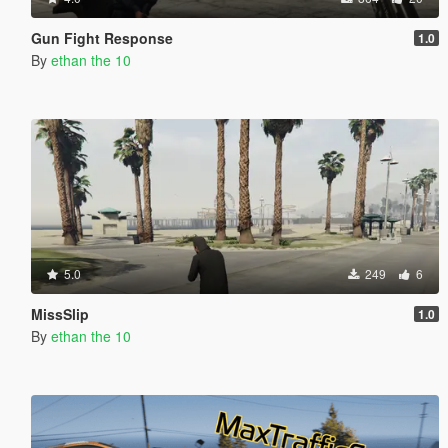
Gun Fight Response
1.0
By
ethan the 10
5.0
249
6
MissSlip
1.0
By
ethan the 10