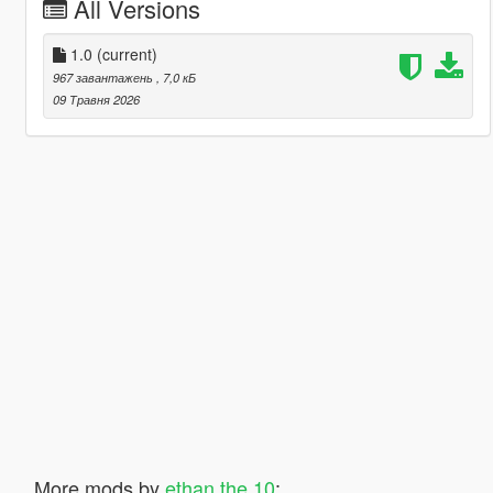
All Versions
1.0
(current)
967 завантажень
, 7,0 кБ
09 Травня 2026
More mods by
ethan the 10
: