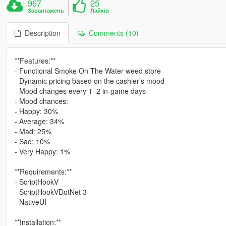
967
25
Завантажень
Лайків
Description
Comments (10)
**Features:**
- Functional Smoke On The Water weed store
- Dynamic pricing based on the cashier’s mood
- Mood changes every 1–2 in-game days
- Mood chances:
- Happy: 30%
- Average: 34%
- Mad: 25%
- Sad: 10%
- Very Happy: 1%
**Requirements:**
- ScriptHookV
- ScriptHookVDotNet 3
- NativeUI
**Installation:**