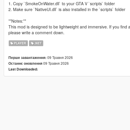
1. Copy `SmokeOnWater.dll` to your GTA V `scripts` folder
2. Make sure `NativeUI.dll` is also installed in the `scripts` folder
**Notes:**
This mod is designed to be lightweight and immersive. If you find 
please write a comment down.
PLAYER
.NET
09 Травня 2026
Перше завантаження:
09 Травня 2026
Останнє оновлення
Last Downloaded: