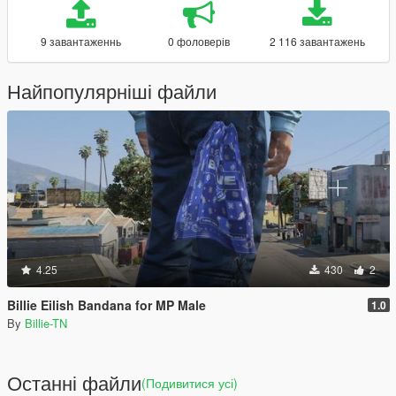
9 завантаженнь
0 фоловерів
2 116 завантажень
Найпопулярніші файли
4.25
430
2
Billie Eilish Bandana for MP Male
1.0
By
Billie-TN
Останні файли
(Подивитися усі)