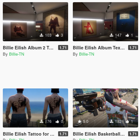
103
3
147
1
Billie Eilish Album 2 Textures for Franklin's Home
Billie Eilish Album Textures for Franklin's Home
1.71
1.71
By
Billie-TN
By
Billie-TN
176
0
5.0
182
1
Billie Eilish Tattoo for MP Male and Female
Billie Eilish Basketball Jersey for MP Male
1.71
1.71