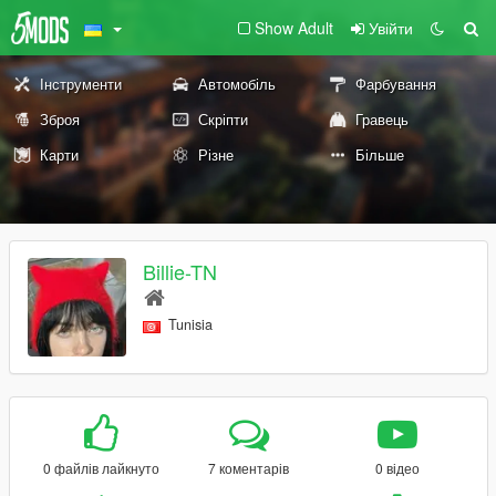
Show Adult
Увійти
Інструменти
Автомобіль
Фарбування
Зброя
Скріпти
Гравець
Карти
Різне
Більше
Billie-TN
Tunisia
0 файлів лайкнуто
7 коментарів
0 відео