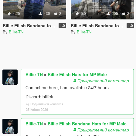
4.25
430
2
5.0
205
2
Billie Eilish Bandana for MP Male
Billie Eilish Bandana for MP Male
1.0
1.0
By
Billie-TN
By
Billie-TN
Billie-TN
»
Billie Eilish Hats for MP Male
Прикриплений коментар
Contact me here, I am available 24/7 hours
Discord: billietn
Подивитися контекст
25 Квітня 2026
Billie-TN
»
Billie Eilish Bandana Hats for MP Male
Прикриплений коментар