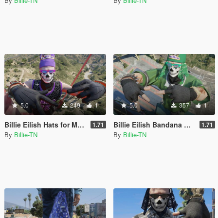
By
Billie-TN
By
Billie-TN
5.0
249
1
5.0
357
1
Billie Eilish Hats for MP Male
Billie Eilish Bandana Hats for MP Male
1.71
1.71
By
Billie-TN
By
Billie-TN