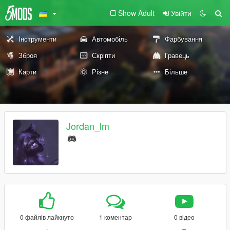
Show Adult
Увійти
Інструменти
Автомобіль
Фарбування
Зброя
Скріпти
Гравець
Карти
Різне
Більше
Jordan_lm
0 файлів лайкнуто
1 коментар
0 відео