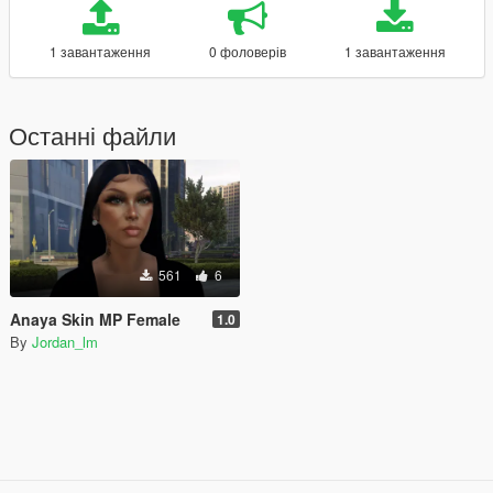
1 завантаження
0 фоловерів
1 завантаження
Останні файли
561
6
Anaya Skin MP Female
1.0
By
Jordan_lm