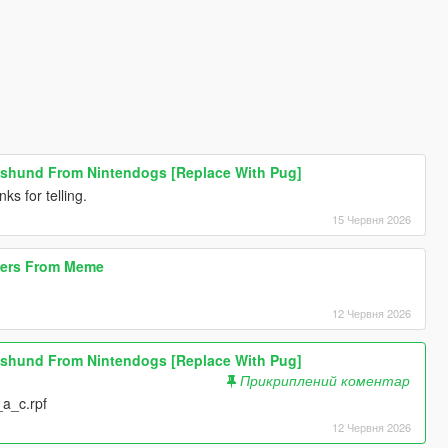
hshund From Nintendogs [Replace With Pug]
ks for telling.
15 Червня 2026
ters From Meme
12 Червня 2026
hshund From Nintendogs [Replace With Pug]
Прикриплений коментар
_a_c.rpf
12 Червня 2026