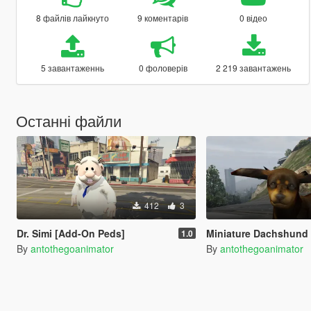
8 файлів лайкнуто
9 коментарів
0 відео
5 завантаженнь
0 фоловерів
2 219 завантажень
Останні файли
412
3
Dr. Simi [Add-On Peds]
Miniature Dachshund From Nintendogs [Re
1.0
By
antothegoanimator
By
antothegoanimator