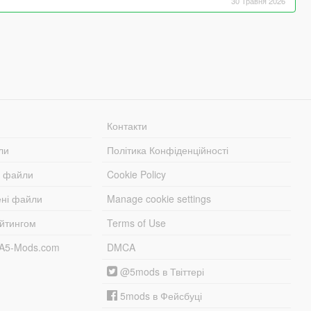
30 Травня 2026
Контакти
ли
Політика Конфіденційності
і файли
Cookie Policy
ені файли
Manage cookie settings
ейтингом
Terms of Use
TA5-Mods.com
DMCA
@5mods в Твіттері
5mods в Фейсбуці