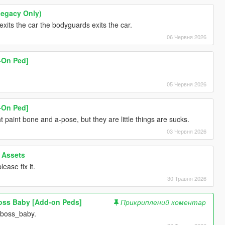
Legacy Only)
xits the car the bodyguards exits the car.
06 Червня 2026
-On Ped]
05 Червня 2026
-On Ped]
paint bone and a-pose, but they are little things are sucks.
03 Червня 2026
 Assets
ease fix it.
30 Травня 2026
boss Baby [Add-on Peds]
Прикриплений коментар
_boss_baby.