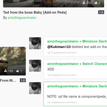
831
2
Ted from the boss Baby [Add-on Peds]
1.0
By
antothegoanimator
antothegoanimator
»
Miniature Dac
@Kukiman123
deleted text add-on than
Подивитися контекст
antothegoanimator
»
Switch Charac
XDD
152
1
Подивитися контекст
place With Pug]
1.0
antothegoanimator
»
Miniature Dac
NOTE: rpf file name is componentpeds
Подивитися контекст