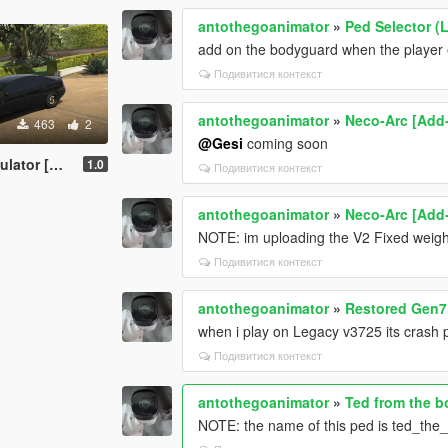
antothegoanimator
»
Ped Selector (
add on the bodyguard when the player e
Подивитися контекст
antothegoanimator
»
Neco-Arc [Add
463
2
@Gesi
coming soon
dd-on Ped]
1.0
Подивитися контекст
antothegoanimator
»
Neco-Arc [Add
NOTE: im uploading the V2 Fixed weight 
Подивитися контекст
antothegoanimator
»
Restored Gen7
when i play on Legacy v3725 its crash pl
Подивитися контекст
antothegoanimator
»
Ted from the 
NOTE: the name of this ped is ted_the