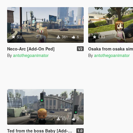
5.0
361
6
4.83
Neco-Arc [Add-On Ped]
Osaka from osaka simulator [A
V2
By
antothegoanimator
By
antothegoanimator
831
2
Ted from the boss Baby [Add-on Peds]
1.0