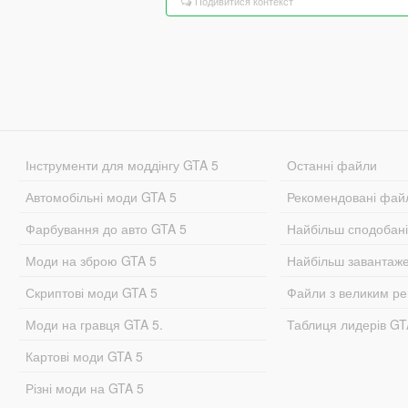
Подивитися контекст
Інструменти для моддінгу GTA 5
Останні файли
Автомобільні моди GTA 5
Рекомендовані фай
Фарбування до авто GTA 5
Найбільш сподобан
Моди на зброю GTA 5
Найбільш завантаж
Скриптові моди GTA 5
Файли з великим р
Моди на гравця GTA 5.
Таблиця лидерів G
Картові моди GTA 5
Різні моди на GTA 5