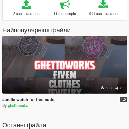
2 завантаженнь
11 фоловерів
911 завантажень
Найпопулярніші файли
538
8
Jarelle watch for freemode
1.0
By
ghettoworks
Останні файли