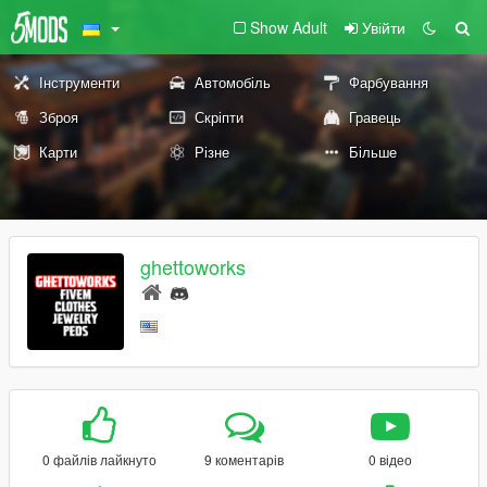
Show Adult
Увійти
Інструменти
Автомобіль
Фарбування
Зброя
Скріпти
Гравець
Карти
Різне
Більше
ghettoworks
0 файлів лайкнуто
9 коментарів
0 відео