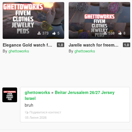
373
5
538
8
Elegance Gold watch for freemode
Jarelle watch for freemode
1.0
1.0
By
ghettoworks
By
ghettoworks
ghettoworks
»
Beitar Jerusalem 26/27 Jersey
Israel
bruh
Подивитися контекст
05 Липня 2026