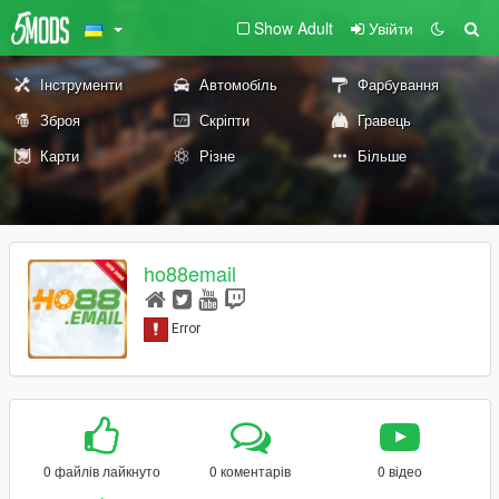
Show Adult
Увійти
Інструменти
Автомобіль
Фарбування
Зброя
Скріпти
Гравець
Карти
Різне
Більше
ho88email
0 файлів лайкнуто
0 коментарів
0 відео