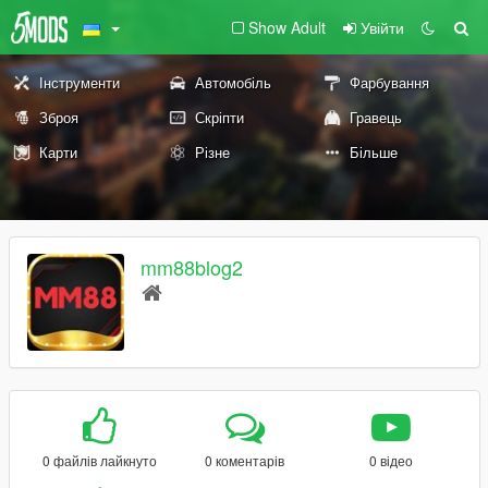
Show Adult
Увійти
Інструменти
Автомобіль
Фарбування
Зброя
Скріпти
Гравець
Карти
Різне
Більше
mm88blog2
0 файлів лайкнуто
0 коментарів
0 відео