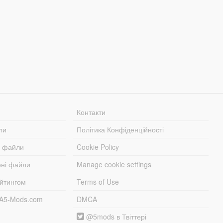
Контакти
ли
Політика Конфіденційності
і файли
Cookie Policy
ені файли
Manage cookie settings
ейтингом
Terms of Use
TA5-Mods.com
DMCA
@5mods в Твіттері