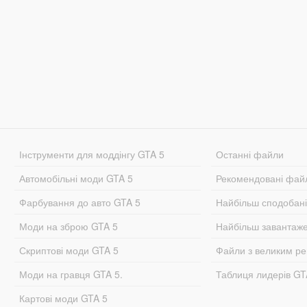
Інструменти для моддінгу GTA 5
Останні файли
Автомобільні моди GTA 5
Рекомендовані фай
Фарбування до авто GTA 5
Найбільш сподобан
Моди на зброю GTA 5
Найбільш завантаж
Скриптові моди GTA 5
Файли з великим р
Моди на гравця GTA 5.
Таблиця лидерів G
Картові моди GTA 5