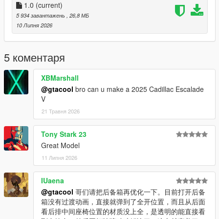
Use the modifier to brush the car by name, enter:
1.0
(current)
【evc23yuk】
5 934 завантажень
, 26,8 МБ
10 Липня 2026
-----------------------------------------------ENJOY !!!! - only if you
like it ---------------------------------------------
EVC=Excellent Vehicle Club: Aspire to bring interesting and
5 коментаря
excellent mods to players worldwide!
俺的目标：洗心革面为全球玩家带来有趣精致的MOD！
XBMarshall
@gtacool
bro can u make a 2025 Cadillac Escalade
V
21 Травня 2026
Tony Stark 23
Great Model
11 Липня 2026
IUaena
@gtacool
哥们请把后备箱再优化一下。目前打开后备
箱没有过渡动画，直接就弹到了全开位置，而且从后面
看后排中间座椅位置的材质没上全，是透明的能直接看