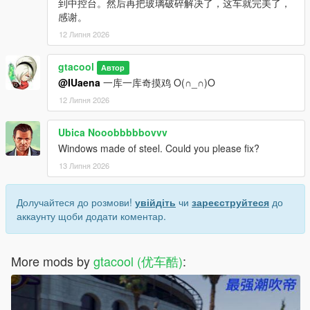
到中控台。然后再把玻璃破碎解决了，这车就完美了，
感谢。
12 Липня 2026
gtacool
Автор
@IUaena
一库一库奇摸鸡 O(∩_∩)O
12 Липня 2026
Ubica Nooobbbbbovvv
Windows made of steel. Could you please fix?
13 Липня 2026
Долучайтеся до розмови!
увійдіть
чи
зареєструйтеся
до
аккаунту щоби додати коментар.
More mods by
gtacool (优车酷)
: