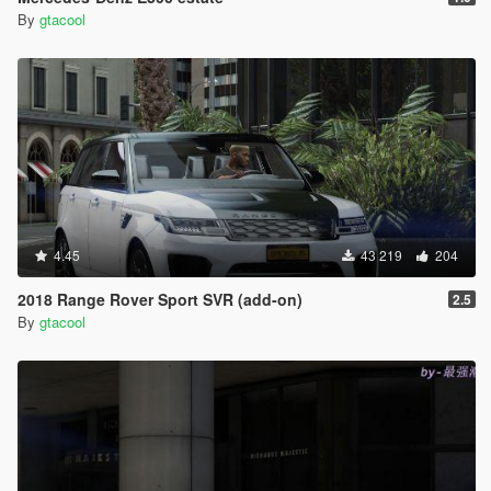
By
gtacool
4.45
43 219
204
2018 Range Rover Sport SVR (add-on)
2.5
By
gtacool