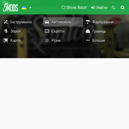
Show Adult
Увійти
Інструменти
Автомобіль
Фарбування
Зброя
Скріпти
Гравець
Карти
Різне
Більше