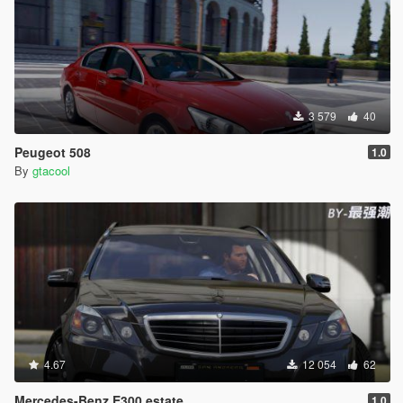
3 579
40
Peugeot 508
1.0
By
gtacool
4.67
12 054
62
Mercedes-Benz E300 estate
1.0