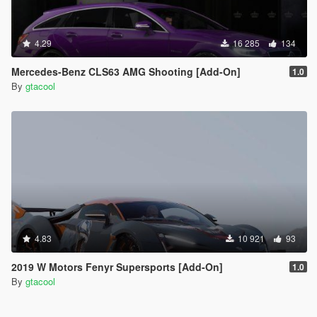
4.29
16 285
134
Mercedes-Benz CLS63 AMG Shooting [Add-On]
1.0
By
gtacool
4.83
10 921
93
2019 W Motors Fenyr Supersports [Add-On]
1.0
By
gtacool