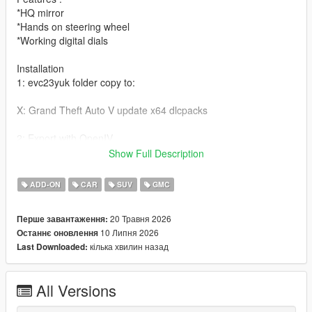
*HQ mirror
*Hands on steering wheel
*Working digital dials
Installation
1: evc23yuk folder copy to:
X: Grand Theft Auto V update x64 dlcpacks
2: Export with OpenIV
Show Full Description
X: Grand Theft Auto V update update. rpf common data dlclist.
XML file
ADD-ON
CAR
SUV
GMC
Then open it in Notepad and add the following line。
20 Травня 2026
Перше завантаження:
dlcpacks:\evc23yuk\Item>
10 Липня 2026
Останнє оновлення
кілька хвилин назад
Last Downloaded:
3：
dlc_evc23yuk:/
update:/dlc_patch/evc23yuk/
All Versions
Save and replace.