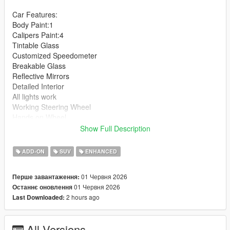
Car Features:
Body Paint:1
Calipers Paint:4
Tintable Glass
Customized Speedometer
Breakable Glass
Reflective Mirrors
Detailed Interior
All lights work
Working Steering Wheel
Hands on Wheel
Show Full Description
Text File in Download:
ADD-ON
SUV
ENHANCED
humev folder goes to:
gtav/mods/update/x64/dlcpacks
01 Червня 2026
Перше завантаження:
01 Червня 2026
Останнє оновлення
dlclist.xml found at:
2 hours ago
Last Downloaded:
mods/update/update.rpf/common/data
Right Click on dlclist.xml then Click on Edit
All Versions