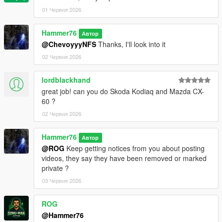
01 Червня 2026
Hammer76
Автор
@ChevoyyyNFS
Thanks, I'll look into it
02 Червня 2026
lordblackhand
great job! can you do Skoda Kodiaq and Mazda CX-
60 ?
02 Червня 2026
Hammer76
Автор
@ROG
Keep getting notices from you about posting
videos, they say they have been removed or marked
private ?
03 Червня 2026
ROG
@Hammer76