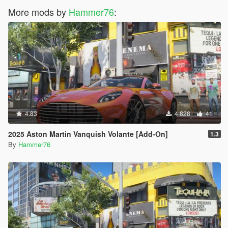
More mods by
Hammer76
:
4.83
4 828
41
2025 Aston Martin Vanquish Volante [Add-On]
1.3
By
Hammer76