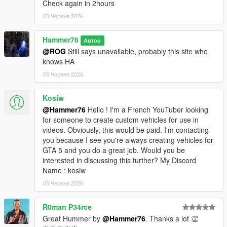
Check again in 2hours
03 Червня 2026
Hammer76
Автор
@ROG
Still says unavailable, probably this site who
knows HA
05 Червня 2026
Kosiw
@Hammer76
Hello ! I'm a French YouTuber looking
for someone to create custom vehicles for use in
videos. Obviously, this would be paid. I'm contacting
you because I see you're always creating vehicles for
GTA 5 and you do a great job. Would you be
interested in discussing this further? My Discord
Name : kosiw
05 Червня 2026
R0man P34rce
Great Hummer by
@Hammer76
. Thanks a lot 👏