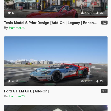
5.0
4 071
37
Tesla Model S Prior Design [Add-On | Legacy | Enhanced]
1.0
By
Hammer76
4.88
2 210
24
Ford GT LM GTE [Add-On]
1.0
By
Hammer76