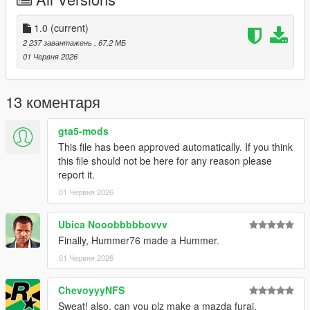
Then scroll to the bottom and hit Enter to add a empty space.
1.0
(current)
Add the line dlcpacks:/humev/
2 237 завантажень
, 67,2 МБ
01 Червня 2026
to the dlclist and save then exit.
SPAWN: humev
13 коментаря
gta5-mods
This file has been approved automatically. If you think
this file should not be here for any reason please
report it.
01 Червня 2026
Ubica Nooobbbbbovvv
Finally, Hummer76 made a Hummer.
01 Червня 2026
ChevoyyyNFS
Sweat! also, can you plz make a mazda furai.