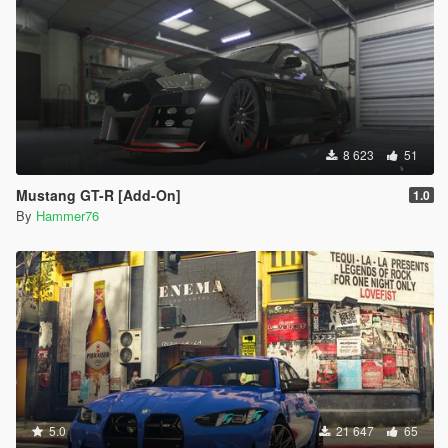
8 623
51
Mustang GT-R [Add-On]
1.0
By
Hammer76
5.0
21 647
65