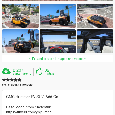
Expand to see all images and videos
2 237
32
Завантажень
Лайків
5.0 / 5 зірок (5 голосів)
GMC Hummer EV SUV [Add-On]
Base Model from Sketchfab
https://tinyurl.com/yhjhvmhr