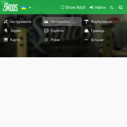
Show Adult
Увійти
Інструменти
Автомобіль
Фарбування
Зброя
Скріпти
Гравець
Карти
Різне
Більше