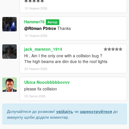
🌟🌟🌟🌟🌟
15 Червня 2026
Hammer76
Автор
@R0man P34rce
Thanks
15 Червня 2026
jack_marston_1914
Hi , Am I the only one with a collision bug ?
Тhe high beams are dim due to the roof lights
24 Червня 2026
Ubica Nooobbbbbovvv
please fix collision
03 Липня 2026
Долучайтеся до розмови!
увійдіть
чи
зареєструйтеся
до
аккаунту щоби додати коментар.