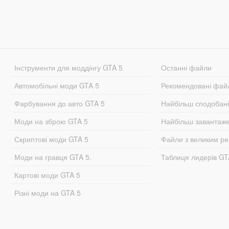
Інструменти для моддінгу GTA 5
Останні файли
Автомобільні моди GTA 5
Рекомендовані фай
Фарбування до авто GTA 5
Найбільш сподобан
Моди на зброю GTA 5
Найбільш завантаж
Скриптові моди GTA 5
Файли з великим р
Моди на гравця GTA 5.
Таблиця лидерів G
Картові моди GTA 5
Різні моди на GTA 5