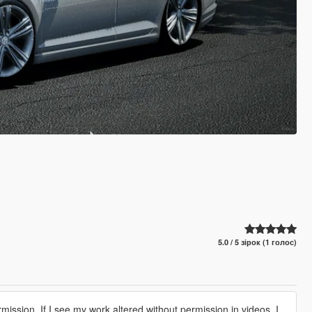
5.0 / 5 зірок (1 голос)
ission. If I see my work altered without permission in videos, I