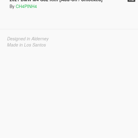
By
CH4PINH4
Designed in Alderney
Made in Los Santos