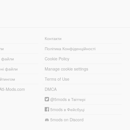
Контакти
ли
Політика Конфіденційності
і файли
Cookie Policy
ені файли
Manage cookie settings
ейтингом
Terms of Use
TA5-Mods.com
DMCA
@5mods в Твіттері
5mods в Фейсбуці
5mods on Discord