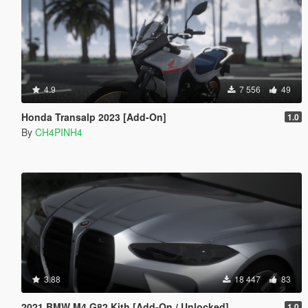
4.9
7 556
49
Honda Transalp 2023 [Add-On]
1.0
By
CH4PINH4
3.88
18 447
83
2021 BMW M4 G82 Kith [Add-On / Unlocked]
1.0