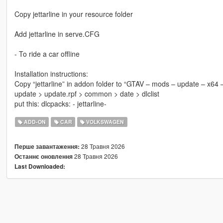
Copy jettarline in your resource folder
Add jettarline in serve.CFG
- To ride a car offline
Installation instructions:
Copy “jettarline” in addon folder to “GTAV – mods – update – x64 
update > update.rpf > common > date > dlclist
put this: dlcpacks: - jettarline-
ADD-ON
CAR
VOLKSWAGEN
28 Травня 2026
Перше завантаження:
28 Травня 2026
Останнє оновлення
Last Downloaded: