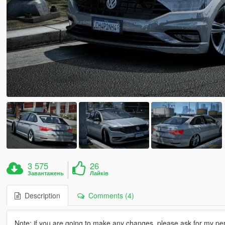
3 575
26
Завантажень
Лайків
Description
Comments (4)
Note: if you are going to make any changes, please ask for my perm