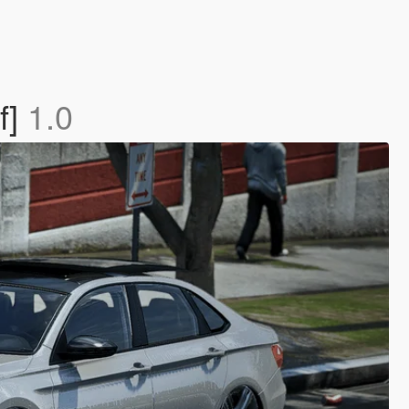
f]
1.0