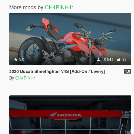
More mods by
CH4PINH4
:
5.0
10 541
39
2020 Ducati Streetfighter V4S [Add-On / Livery]
1.0
By
CH4PINH4