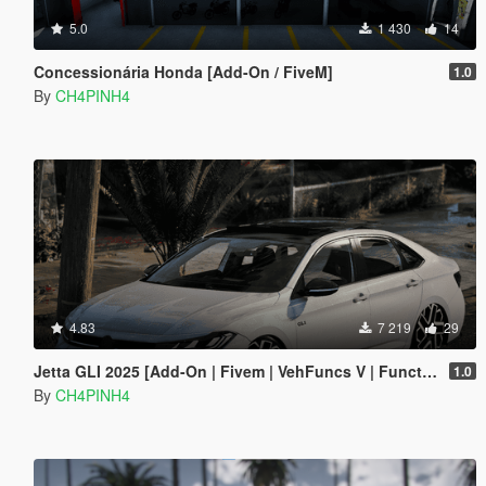
5.0
1 430
14
Concessionária Honda [Add-On / FiveM]
1.0
By
CH4PINH4
4.83
7 219
29
Jetta GLI 2025 [Add-On | Fivem | VehFuncs V | Functional Sunroof]
1.0
By
CH4PINH4