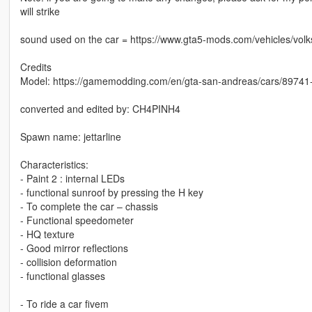
will strike
sound used on the car = https://www.gta5-mods.com/vehicles/vo
Credits
Model: https://gamemodding.com/en/gta-san-andreas/cars/89741-
converted and edited by: CH4PINH4
Spawn name: jettarline
Characteristics:
- Paint 2 : internal LEDs
- functional sunroof by pressing the H key
- To complete the car – chassis
- Functional speedometer
- HQ texture
- Good mirror reflections
- collision deformation
- functional glasses
- To ride a car fivem