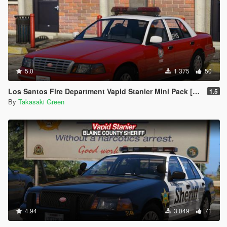
5.0
1 375
50
Los Santos Fire Department Vapid Stanier Mini Pack [Add-On | Template]
1.5
By
Takasaki Green
4.94
3 049
71