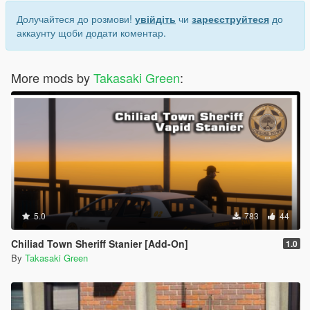
Долучайтеся до розмови!
увійдіть
чи
зареєструйтеся
до
аккаунту щоби додати коментар.
More mods by
Takasaki Green
:
5.0
783
44
Chiliad Town Sheriff Stanier [Add-On]
1.0
By
Takasaki Green