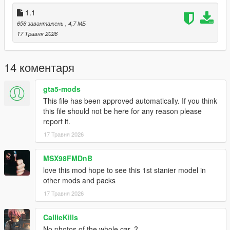
1.1
656 завантажень
, 4,7 МБ
17 Травня 2026
14 коментаря
gta5-mods
This file has been approved automatically. If you think
this file should not be here for any reason please
report it.
17 Травня 2026
MSX98FMDnB
love this mod hope to see this 1st stanier model in
other mods and packs
17 Травня 2026
CallieKills
No photos of the whole car..?