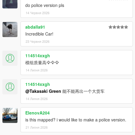
do police version pls
14 Червня 2026
abdalla91
Incredible Car!
23 Червня 2026
114514xxgh
模组质量高🦅🦅🦅
14 Липня 2026
114514xxgh
@Takasaki Green
能不能再出一个大货车
14 Липня 2026
ElenovA204
is this mapped? i would like to make a police version.
21 Липня 2026