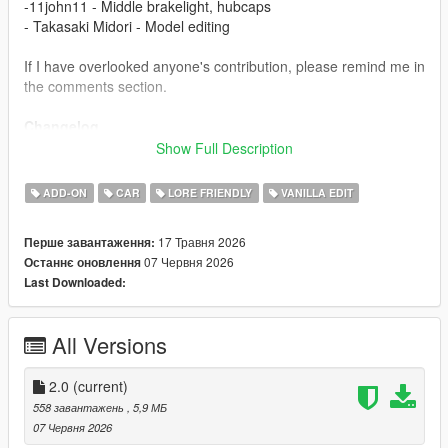
-11john11 - Middle brakelight, hubcaps
- Takasaki Midori - Model editing
If I have overlooked anyone's contribution, please remind me in
the comments section.
Changelog
1.1
Show Full Description
- Fix boot
2.0
ADD-ON
CAR
LORE FRIENDLY
VANILLA EDIT
- New headlights and front grille
- Add rear bumper stickers
17 Травня 2026
Перше завантаження:
07 Червня 2026
Останнє оновлення
Installation
Last Downloaded:
1.copy the 'tm_stanier97' folder to the file path
"mods/update/x64/dlcpacks/"
2.open OpenIV, navigate to 'dlclist.xml' in
All Versions
"mods/update/update.rpf/common/data/". Add "<
Item>dlcpacks:/tm_stanier97/< /Item>"
3.Remember to save the file and enjoy it.
2.0
(current)
558 завантажень
, 5,9 МБ
07 Червня 2026