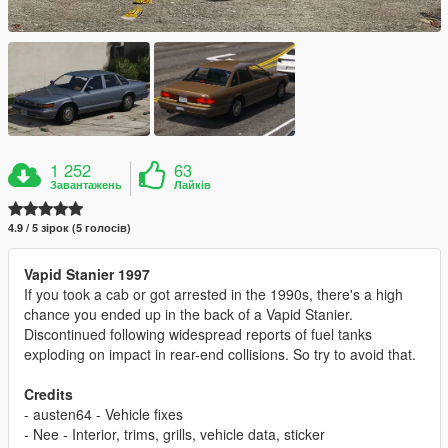
1 252
63
Завантажень
Лайків
4.9 / 5 зірок (5 голосів)
Vapid Stanier 1997
If you took a cab or got arrested in the 1990s, there's a high
chance you ended up in the back of a Vapid Stanier.
Discontinued following widespread reports of fuel tanks
exploding on impact in rear-end collisions. So try to avoid that.
Credits
- austen64 - Vehicle fixes
- Nee - Interior, trims, grills, vehicle data, sticker