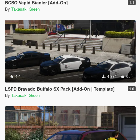
BCSO Vapid Stanier [Add-On]
1.1
By
Takasaki Green
4.4
4 381
65
LSPD Bravado Buffalo SX Pack [Add-On | Template]
1.0
By
Takasaki Green