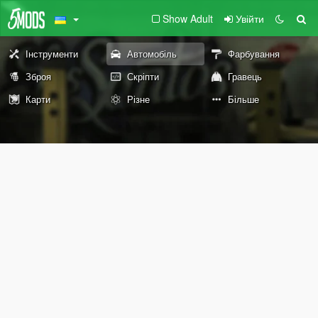
Show Adult
Увійти
Інструменти
Автомобіль
Фарбування
Зброя
Скріпти
Гравець
Карти
Різне
Більше