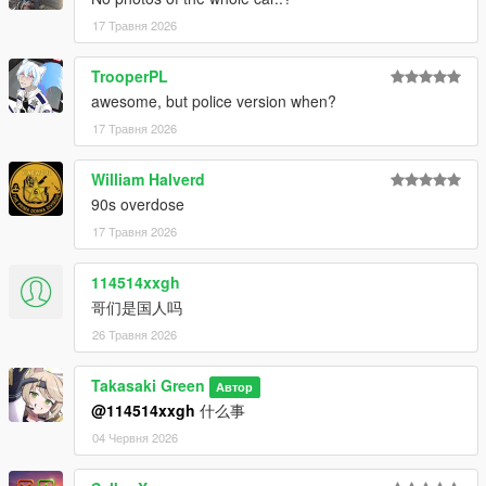
17 Травня 2026
TrooperPL
awesome, but police version when?
17 Травня 2026
William Halverd
90s overdose
17 Травня 2026
114514xxgh
哥们是国人吗
26 Травня 2026
Takasaki Green
Автор
@114514xxgh
什么事
04 Червня 2026