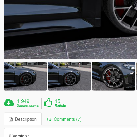
1 949
15
Завантажень
Лайків
Description
Comments (7)
2 Version :