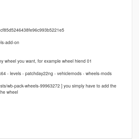
190cf85d5246438fe96c993b5221e5
ls-add-on
y wheel you want, for example wheel hiend 01
 x64 - levels - patchday22ng - vehiclemods - wheels-mods
osts/wb-pack-wheels-99963272 ] you simply have to add the
 the wheel