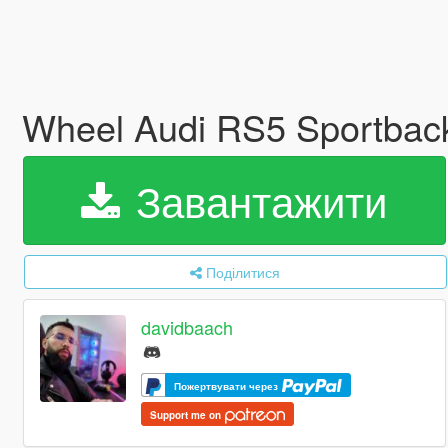
Wheel Audi RS5 Sportbac
Завантажити
Поділитися
davidbaach
Пожертвувати через
Support me on