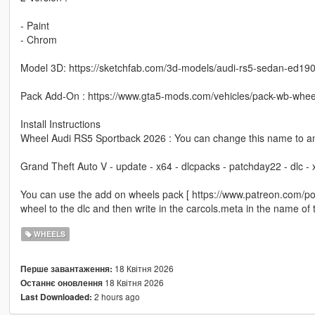
- Paint
- Chrom
Model 3D: https://sketchfab.com/3d-models/audi-rs5-sedan-ed
Pack Add-On : https://www.gta5-mods.com/vehicles/pack-wb-whee
Install Instructions
Wheel Audi RS5 Sportback 2026 : You can change this name to an
Grand Theft Auto V - update - x64 - dlcpacks - patchday22 - dlc -
You can use the add on wheels pack [ https://www.patreon.com/p
wheel to the dlc and then write in the carcols.meta in the name of
WHEELS
18 Квітня 2026
Перше завантаження:
18 Квітня 2026
Останнє оновлення
2 hours ago
Last Downloaded: