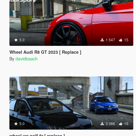
5.0
1 547
15
Wheel Audi R8 GT 2023 [ Replace ]
By
davidbaach
5.0
3 386
15
wheel vw golf 8r [ replace ]