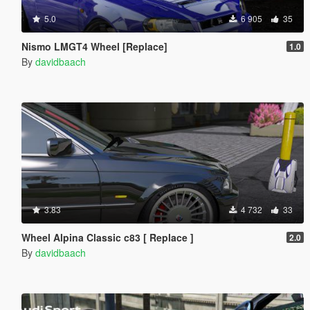
5.0
6 905
35
Nismo LMGT4 Wheel [Replace]
1.0
By
davidbaach
3.83
4 732
33
Wheel Alpina Classic c83 [ Replace ]
2.0
By
davidbaach