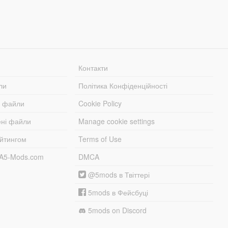
Контакти
ли
Політика Конфіденційності
і файли
Cookie Policy
ені файли
Manage cookie settings
ейтингом
Terms of Use
TA5-Mods.com
DMCA
@5mods в Твіттері
5mods в Фейсбуці
5mods on Discord