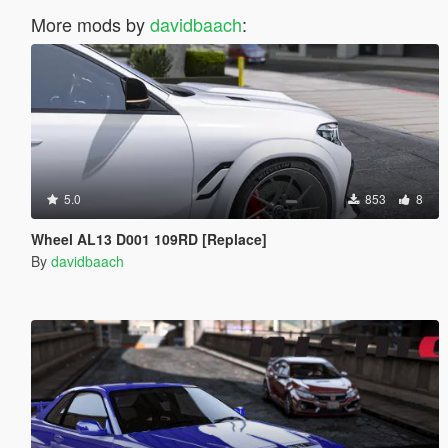
More mods by
davidbaach
:
5.0
853
8
Wheel AL13 D001 109RD [Replace]
By
davidbaach