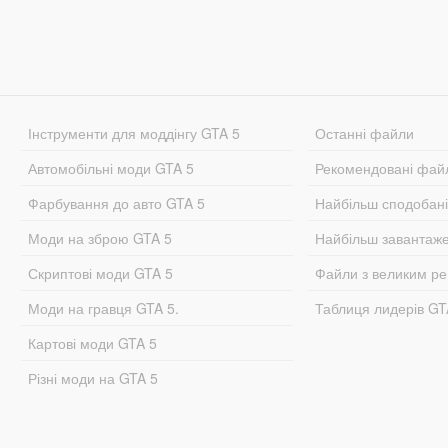
Інструменти для моддінгу GTA 5
Останні файли
Автомобільні моди GTA 5
Рекомендовані фай
Фарбування до авто GTA 5
Найбільш сподобан
Моди на зброю GTA 5
Найбільш завантаж
Скриптові моди GTA 5
Файли з великим р
Моди на гравця GTA 5.
Таблиця лидерів G
Картові моди GTA 5
Різні моди на GTA 5