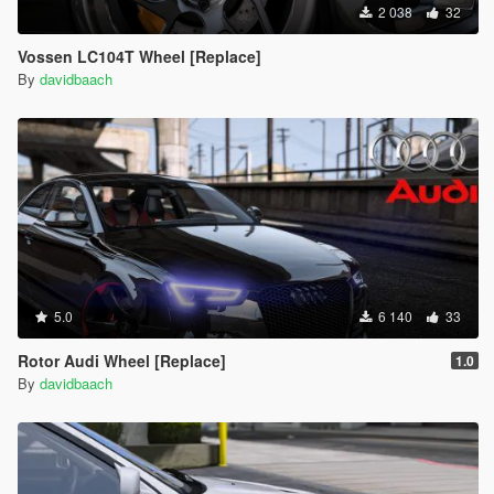
2 038
32
Vossen LC104T Wheel [Replace]
By
davidbaach
5.0
6 140
33
Rotor Audi Wheel [Replace]
1.0
By
davidbaach