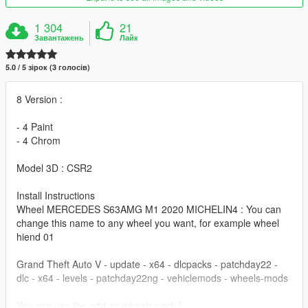
1 304
21
Завантажень
Лайк
5.0 / 5 зірок (3 голосів)
8 Version :
- 4 Paint
- 4 Chrom
Model 3D : CSR2
Install Instructions
Wheel MERCEDES S63AMG M1 2020 MICHELIN4 : You can
change this name to any wheel you want, for example wheel
hiend 01
Grand Theft Auto V - update - x64 - dlcpacks - patchday22 -
dlc - x64 - levels - patchday22ng - vehiclemods - wheels-mods
You can use the add on wheels pack [