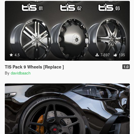
4.5
7 597
135
TIS Pack 9 Wheels [Replace ]
1.0
By
davidbaach