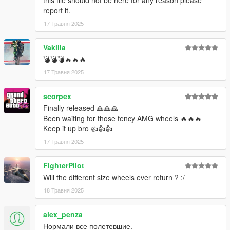
this file should not be here for any reason please
report it.
17 Травня 2025
Vakilla
💣💣💣🔥🔥🔥
17 Травня 2025
scorpex
Finally released 🙏🙏🙏
Been waiting for those fency AMG wheels 🔥🔥🔥
Keep it up bro 👍👍👍
17 Травня 2025
FighterPilot
Will the different size wheels ever return ? :/
18 Травня 2025
alex_penza
Нормали все полетевшие.