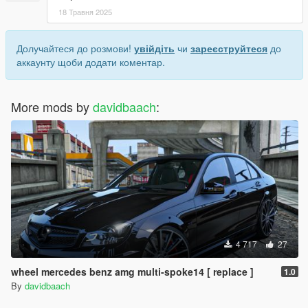
18 Травня 2025
Долучайтеся до розмови!
увійдіть
чи
зареєструйтеся
до
аккаунту щоби додати коментар.
More mods by
davidbaach
:
4 717
27
wheel mercedes benz amg multi-spoke14 [ replace ]
1.0
By
davidbaach