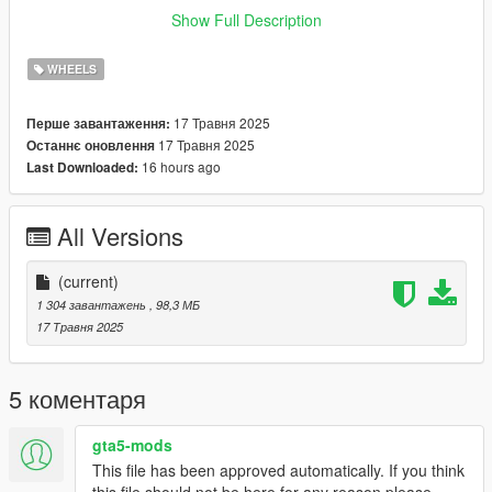
https://www.patreon.com/posts/wb-pack-wheels-99963272 ]
Show Full Description
you simply have to add the wheel to the dlc and then write in
the carcols.meta in the name of the wheel
WHEELS
17 Травня 2025
Перше завантаження:
17 Травня 2025
Останнє оновлення
16 hours ago
Last Downloaded:
All Versions
(current)
1 304 завантажень
, 98,3 МБ
17 Травня 2025
5 коментаря
gta5-mods
This file has been approved automatically. If you think