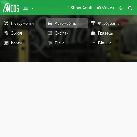
Show Adult
Увійти
Інструменти
Автомобіль
Фарбування
Зброя
Скріпти
Гравець
Карти
Різне
Більше