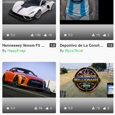
5.0
139
16
5.0
15
2
Hennessey Venom F5 Revolution 2023 [Add-On | Extras]
Deportivo de La Coruña Home Jersey (MP Male)
1.0
1.0
By
HappyEndgr
By
WyzzOficial
5.0
59
4
5.0
78
8