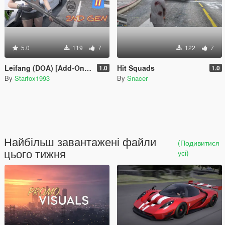
5.0
119
7
122
7
Leifang (DOA) [Add-On Ped]
Hit Squads
1.0
1.0
By
Starfox1993
By
Snacer
Найбільш завантажені файли
(Подивитися
цього тижня
усі)