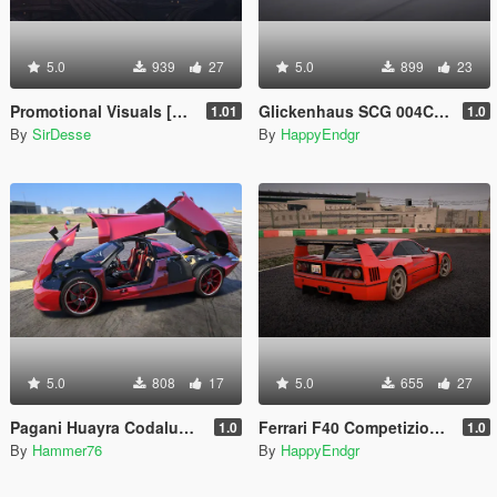
5.0
939
27
5.0
899
23
Promotional Visuals [Enhanced/Legacy]
Glickenhaus SCG 004C 2019 [Add-On]
1.01
1.0
By
SirDesse
By
HappyEndgr
5.0
808
17
5.0
655
27
Pagani Huayra Codalunga [Add-On | Legacy | Enhanced]
Ferrari F40 Competizione 1989 [Add-On]
1.0
1.0
By
Hammer76
By
HappyEndgr