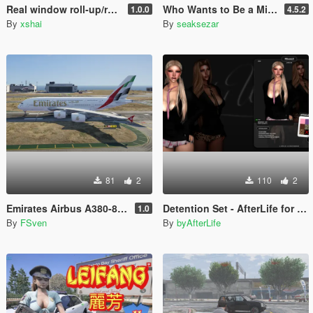
Real window roll‑up/roll‑down for GTR
Who Wants to Be a Millionaire ? lets play! (legacy and enhanced)
1.0.0
4.5.2
By
xshai
By
seaksezar
81
2
110
2
Emirates Airbus A380-800 New Livery
Detention Set - AfterLife for MP Female (fitted on Slut Body)
1.0
By
FSven
By
byAfterLife