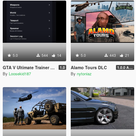
5.0
544
14
5.0
443
21
GTA V Ultimate Trainer 2026
Alamo Tours DLC
1.0
1.0.0 Alpha
By
Loosekid187
By
nytoniaz