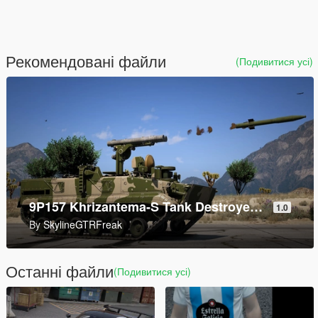
Рекомендовані файли
(Подивитися усі)
Mark V SOC [Add-On]
1.0
By
SkylineGTRFreak
Останні файли
(Подивитися усі)