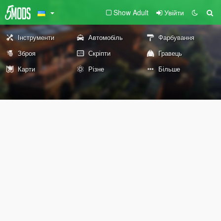
Show Adult
Увійти
Інструменти
Автомобіль
Фарбування
Зброя
Скріпти
Гравець
Карти
Різне
Більше