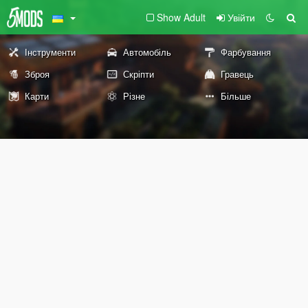
Show Adult
Увійти
Інструменти
Автомобіль
Фарбування
Зброя
Скріпти
Гравець
Карти
Різне
Більше