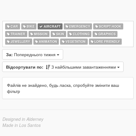
CAR
BIKE
AIRCRAFT
EMERGENCY
SCRIPT HOOK
TRAINER
MISSION
SKIN
CLOTHING
GRAPHICS
JEWELLERY
ANIMATION
VEGETATION
LORE FRIENDLY
За:
Попереднього тижня
Відсортувати по:
З найбільшими завантаженнями
Файлів не знайдено, будь ласка, спробуйте змінити ваш
фільтр
Designed in Alderney
Made in Los Santos