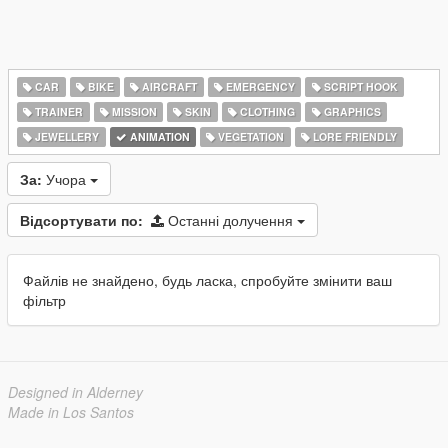
CAR
BIKE
AIRCRAFT
EMERGENCY
SCRIPT HOOK
TRAINER
MISSION
SKIN
CLOTHING
GRAPHICS
JEWELLERY
ANIMATION
VEGETATION
LORE FRIENDLY
За:
Учора
Відсортувати по:
Останні долучення
Файлів не знайдено, будь ласка, спробуйте змінити ваш
фільтр
Designed in Alderney
Made in Los Santos