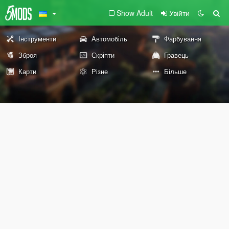
Show Adult
Увійти
Інструменти
Автомобіль
Фарбування
Зброя
Скріпти
Гравець
Карти
Різне
Більше