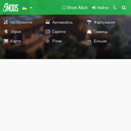
Show Adult
Увійти
Інструменти
Автомобіль
Фарбування
Зброя
Скріпти
Гравець
Карти
Різне
Більше