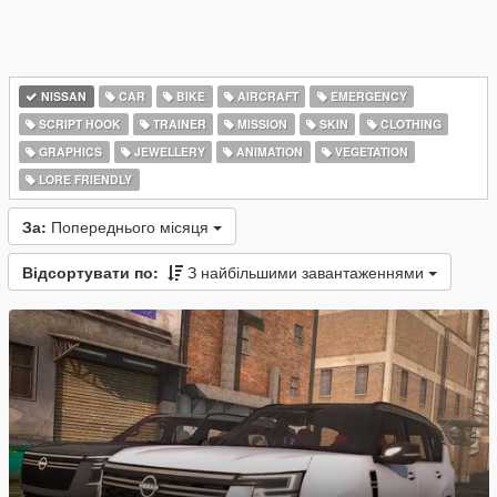
NISSAN
CAR
BIKE
AIRCRAFT
EMERGENCY
SCRIPT HOOK
TRAINER
MISSION
SKIN
CLOTHING
GRAPHICS
JEWELLERY
ANIMATION
VEGETATION
LORE FRIENDLY
За:
Попереднього місяця
Відсортувати по:
З найбільшими завантаженнями