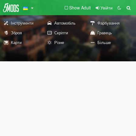
Show Adult
Увійти
Інструменти
Автомобіль
Фарбування
Зброя
Скріпти
Гравець
Карти
Різне
Більше