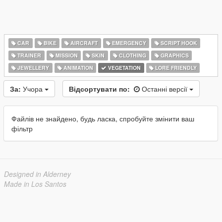
CAR
BIKE
AIRCRAFT
EMERGENCY
SCRIPT HOOK
TRAINER
MISSION
SKIN
CLOTHING
GRAPHICS
JEWELLERY
ANIMATION
VEGETATION
LORE FRIENDLY
За:
Учора
Відсортувати по:
Останні версії
Файлів не знайдено, будь ласка, спробуйте змінити ваш
фільтр
Designed in Alderney
Made in Los Santos