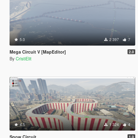
5.0
2 397
7
Mega Circuit V [MapEditor]
2.0
By
CristiElit
4.5
1 324
4
Snow Circuit
1.0