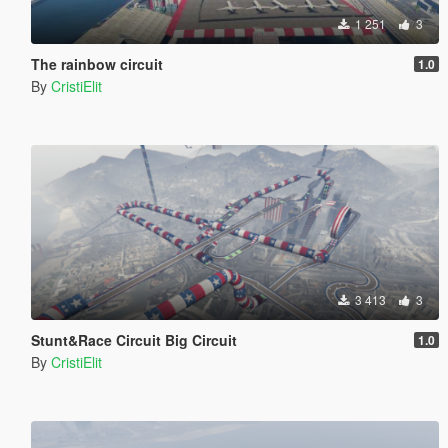
1 251
3
The rainbow circuit
1.0
By
CristiElit
3 413
3
Stunt&Race Circuit Big Circuit
1.0
By
CristiElit