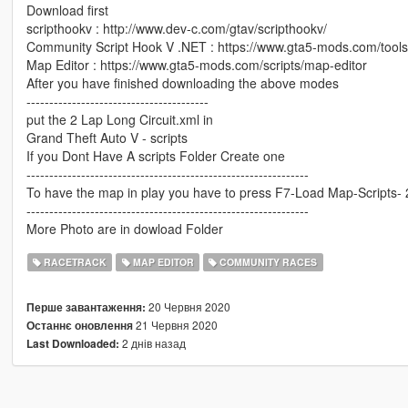
Download first
scripthookv : http://www.dev-c.com/gtav/scripthookv/
Community Script Hook V .NET : https://www.gta5-mods.com/tools
Map Editor : https://www.gta5-mods.com/scripts/map-editor
After you have finished downloading the above modes
----------------------------------------
put the 2 Lap Long Circuit.xml in
Grand Theft Auto V - scripts
If you Dont Have A scripts Folder Create one
--------------------------------------------------------------
To have the map in play you have to press F7-Load Map-Scripts- 
--------------------------------------------------------------
More Photo are in dowload Folder
RACETRACK
MAP EDITOR
COMMUNITY RACES
20 Червня 2020
Перше завантаження:
21 Червня 2020
Останнє оновлення
2 днів назад
Last Downloaded: