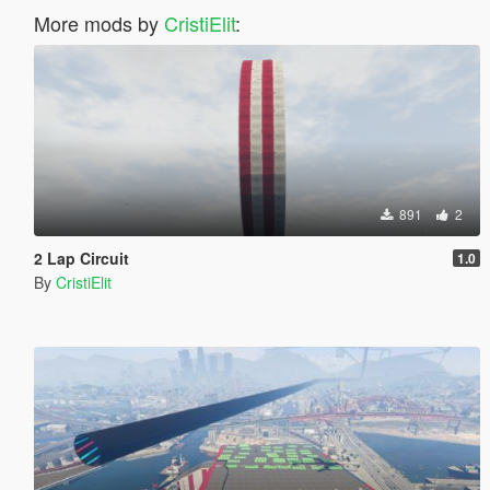
More mods by
CristiElit
:
891
2
2 Lap Circuit
1.0
By
CristiElit