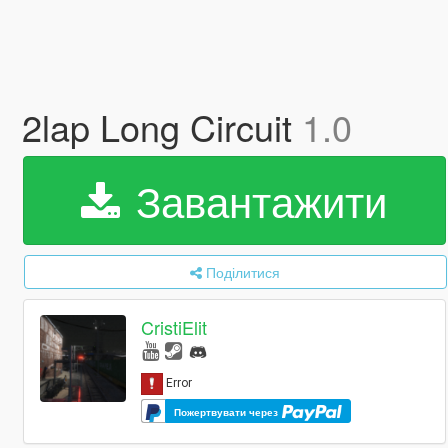
2lap Long Circuit
1.0
Завантажити
Поділитися
CristiElit
Пожертвувати через