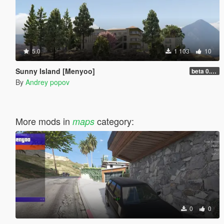
5.0
1 103
10
Sunny Island [Menyoo]
beta 0.0.1
By
Andrey popov
More mods in
category:
maps
0
0