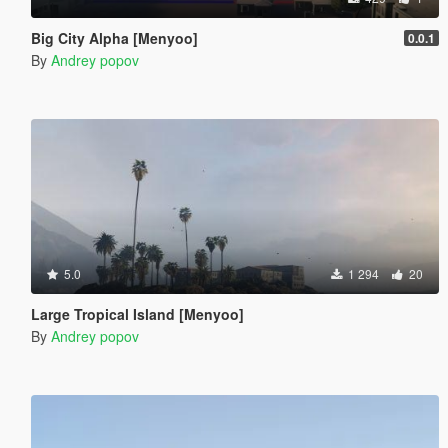
Big City Alpha [Menyoo]
0.0.1
By
Andrey popov
5.0
1 294
20
Large Tropical Island [Menyoo]
By
Andrey popov