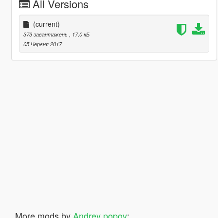
All Versions
(current)
373 завантажень
, 17,0 кБ
05 Червня 2017
More mods by
Andrey popov
: