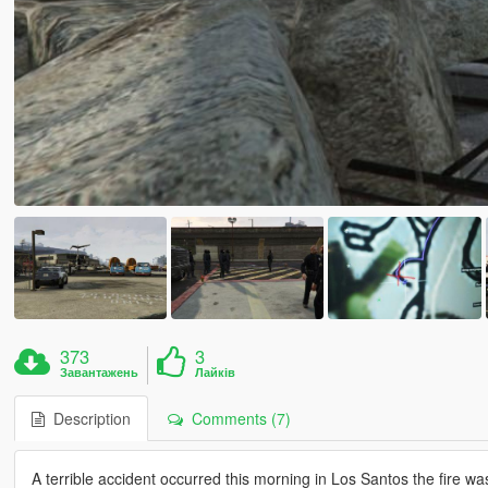
373
3
Завантажень
Лайків
Description
Comments (7)
A terrible accident occurred this morning in Los Santos the fire w