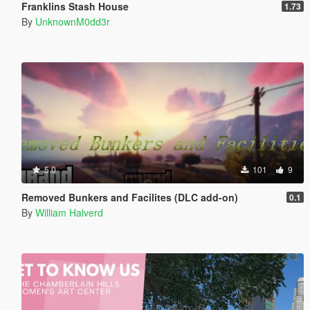
Franklins Stash House
1.73
By
UnknownM0dd3r
5.0
101
9
Removed Bunkers and Facilites (DLC add-on)
0.1
By
William Halverd