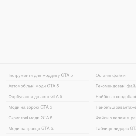
Інструменти для моддінгу GTA 5
Останні файли
Автомобільні моди GTA 5
Рекомендовані фай
Фарбування до авто GTA 5
Найбільш сподобан
Моди на зброю GTA 5
Найбільш завантаж
Скриптові моди GTA 5
Файли з великим р
Моди на гравця GTA 5.
Таблиця лидерів G