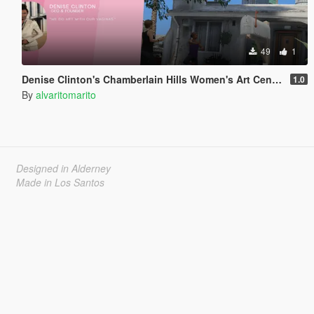
49
1
Denise Clinton's Chamberlain Hills Women's Art Center
1.0
By
alvaritomarito
Designed in Alderney
Made in Los Santos