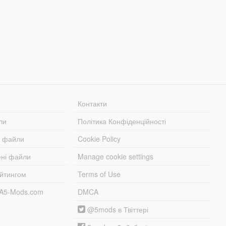
Контакти
ли
Політика Конфіденційності
і файли
Cookie Policy
ені файли
Manage cookie settings
ейтингом
Terms of Use
TA5-Mods.com
DMCA
@5mods в Твіттері