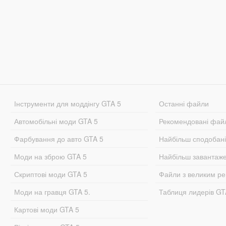
Інструменти для моддінгу GTA 5
Останні файли
Автомобільні моди GTA 5
Рекомендовані фай
Фарбування до авто GTA 5
Найбільш сподобан
Моди на зброю GTA 5
Найбільш завантаж
Скриптові моди GTA 5
Файли з великим р
Моди на гравця GTA 5.
Таблиця лидерів G
Картові моди GTA 5