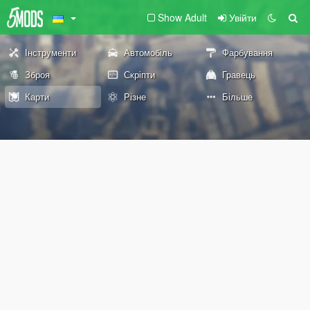
Show Adult
Увійти
Інструменти
Автомобіль
Фарбування
Зброя
Скріпти
Гравець
Карти
Різне
Більше