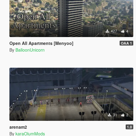
427
4
Open All Apartments [Menyoo]
OAA 1
By
BalloonUnicorn
31
2
arenam2
1.0
By
karaOlumMods