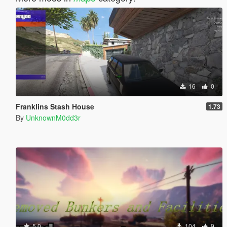
16
0
Franklins Stash House
1.73
By
UnknownM0dd3r
5.0
104
9