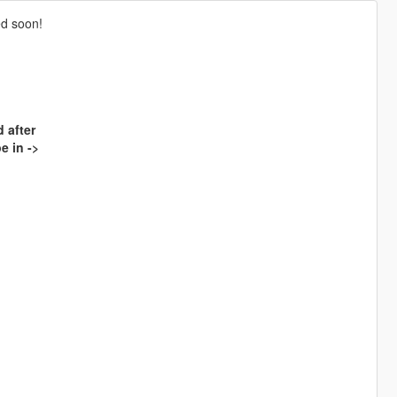
ed soon!
d after
e in ->