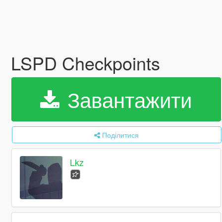
LSPD Checkpoints
Завантажити
Поділитися
Lkz