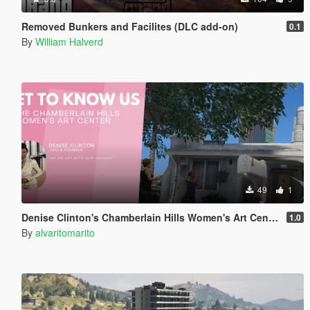
Removed Bunkers and Facilites (DLC add-on)
0.1
By
William Halverd
49
1
Denise Clinton's Chamberlain Hills Women's Art Center
1.0
By
alvaritomarito