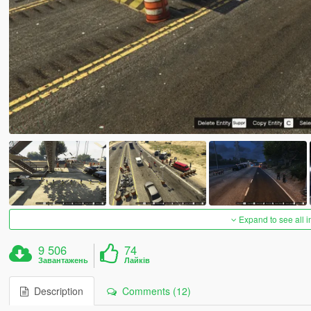
Expand to see all 
9 506
74
Завантажень
Лайків
Description
Comments (12)