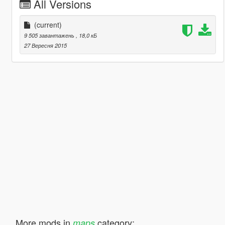
All Versions
(current)
9 505 завантажень
, 18,0 кБ
27 Вересня 2015
More mods in
category:
maps