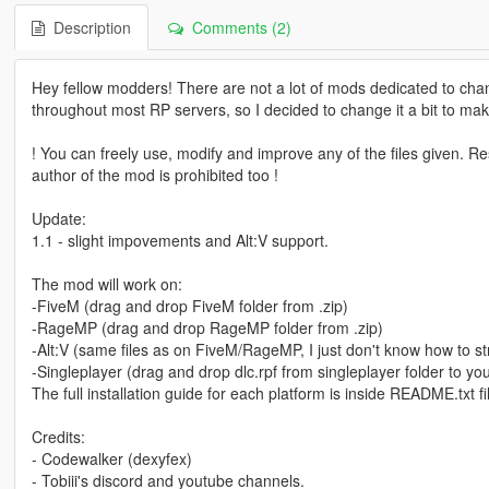
Description
Comments (2)
Hey fellow modders! There are not a lot of mods dedicated to cha
throughout most RP servers, so I decided to change it a bit to mak
! You can freely use, modify and improve any of the files given. Rese
author of the mod is prohibited too !
Update:
1.1 - slight impovements and Alt:V support.
The mod will work on:
-FiveM (drag and drop FiveM folder from .zip)
-RageMP (drag and drop RageMP folder from .zip)
-Alt:V (same files as on FiveM/RageMP, I just don't know how to st
-Singleplayer (drag and drop dlc.rpf from singleplayer folder to yo
The full installation guide for each platform is inside README.txt fi
Credits:
- Codewalker (dexyfex)
- Tobiii's discord and youtube channels.