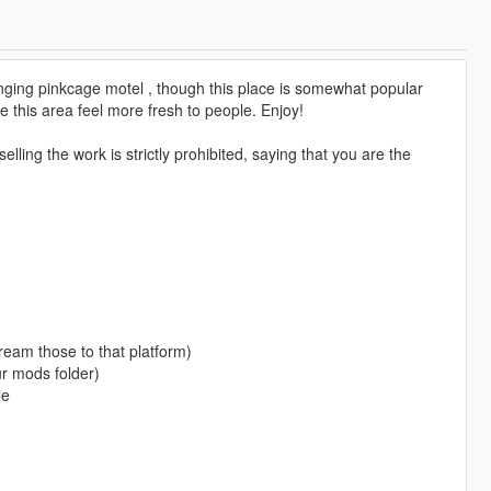
nging pinkcage motel , though this place is somewhat popular
e this area feel more fresh to people. Enjoy!
lling the work is strictly prohibited, saying that you are the
ream those to that platform)
ur mods folder)
le