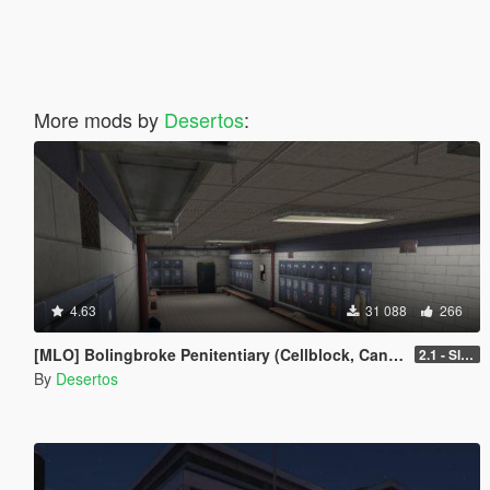
More mods by
Desertos
:
4.63
31 088
266
[MLO] Bolingbroke Penitentiary (Cellblock, Canteen, Reception)
2.1 - Slight fixes
By
Desertos