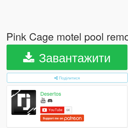
Pink Cage motel pool rem
Завантажити
Поділитися
Desertos
Support me on