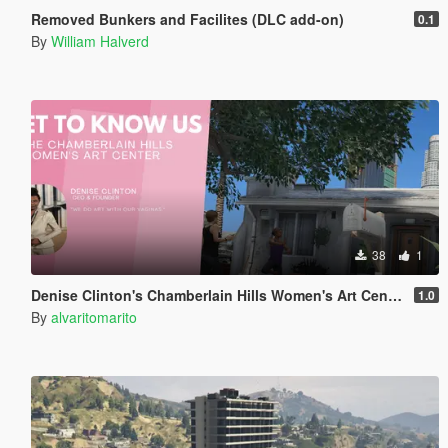
Removed Bunkers and Facilites (DLC add-on)
0.1
By
William Halverd
38
1
Denise Clinton's Chamberlain Hills Women's Art Center
1.0
By
alvaritomarito