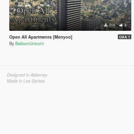
206
3
Open All Apartments [Menyoo]
OAA 1
By
BalloonUnicorn
Designed in Alderney
Made in Los Santos