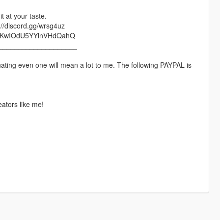
t at your taste.
://discord.gg/wrsg4uz
lRWjKwIOdU5YYlnVHdQahQ
____________________
nating even one will mean a lot to me. The following PAYPAL is
ators like me!