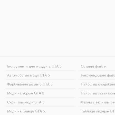
Інструменти для моддінгу GTA 5
Останні файли
Автомобільні моди GTA 5
Рекомендовані фай
Фарбування до авто GTA 5
Найбільш сподобан
Моди на зброю GTA 5
Найбільш завантаж
Скриптові моди GTA 5
Файли з великим р
Моди на гравця GTA 5.
Таблиця лидерів G