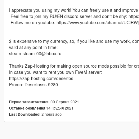
I appreciate you using my work! You can freely use it and improve i
-Feel free to join my RU/EN discord server and don't be shy: https
-Follow me on youtube: https://www.youtube.com/channel/UC
____________________________________________________
$ is expensive to my currency, so, if you like and use my work, do
valid at any point in time:
steam-steam-00@inbox.ru
Thanks Zap-Hosting for making open source mods possible for cre
In case you want to rent you own FiveM server:
https://zap-hosting.com/desertos
Promo: Desertosss-9280
09 Серпня 2021
Перше завантаження:
14 Грудня 2021
Останнє оновлення
2 hours ago
Last Downloaded: