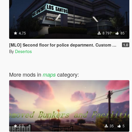
4.75
8 797
85
[MLO] Second floor for police department. Custom minimap.
1.0
By
Desertos
More mods in
category:
maps
5.0
35
5