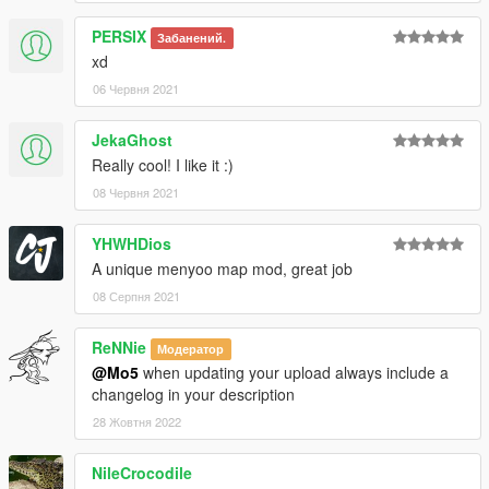
PERSIX
Забанений.
xd
06 Червня 2021
JekaGhost
Really cool! I like it :)
08 Червня 2021
YHWHDios
A unique menyoo map mod, great job
08 Серпня 2021
ReNNie
Модератор
@Mo5
when updating your upload always include a
changelog in your description
28 Жовтня 2022
NileCrocodile