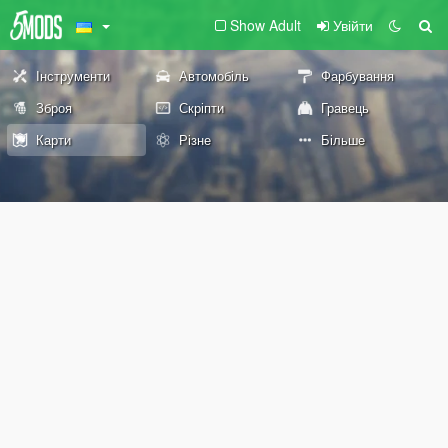
Show Adult
Увійти
Інструменти
Автомобіль
Фарбування
Зброя
Скріпти
Гравець
Карти
Різне
Більше