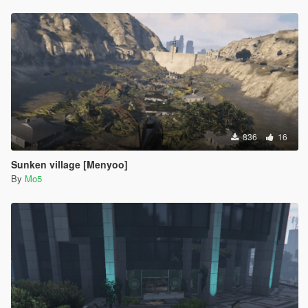
836
16
Sunken village [Menyoo]
By
Mo5