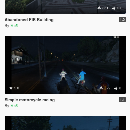
861
21
Abandoned FIB Building
1.0
By
Mo5
5.0
579
8
Simple motorcycle racing
1.1
By
Mo5