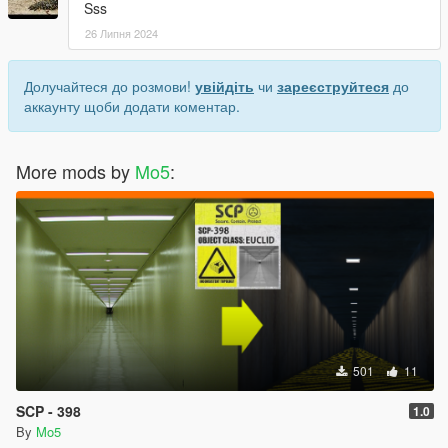
Sss
26 Липня 2024
Долучайтеся до розмови!
увійдіть
чи
зареєструйтеся
до
аккаунту щоби додати коментар.
More mods by
Mo5
:
501
11
SCP - 398
1.0
By
Mo5