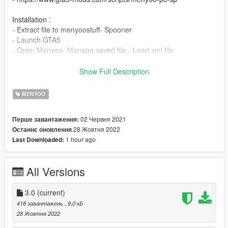
Installation :
- Extract file to menyoostuff- Spooner
- Launch GTA5
- Open Menyoo- Manage saved file - Load xml file
3.0
Show Full Description
- Fixs Bugs
- additional features
MENYOO
2.0
02 Червня 2021
Перше завантаження:
- More deeper stairs
28 Жовтня 2022
Останнє оновлення
1 hour ago
Last Downloaded:
1.0
- Initial Released
All Versions
3.0
(current)
418 завантажень
, 9,0 кБ
28 Жовтня 2022