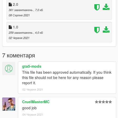
2.0
361 завантажень
, 7,0 кБ
08 Серпня 2021
1.0
259 завантажень
, 4,0 кБ
02 Червня 2021
7 коментаря
gta5-mods
This file has been approved automatically. If you think
this file should not be here for any reason please
report it.
02 Червня 2021
CruelMasterMC
good job
04 Червня 2021