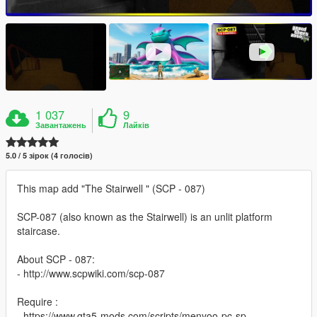
1 037
9
Завантажень
Лайків
5.0 / 5 зірок (4 голосів)
This map add "The Stairwell " (SCP - 087)
SCP-087 (also known as the Stairwell) is an unlit platform
staircase.
About SCP - 087:
- http://www.scpwiki.com/scp-087
Require :
- https://www.gta5-mods.com/scripts/menyoo-pc-sp