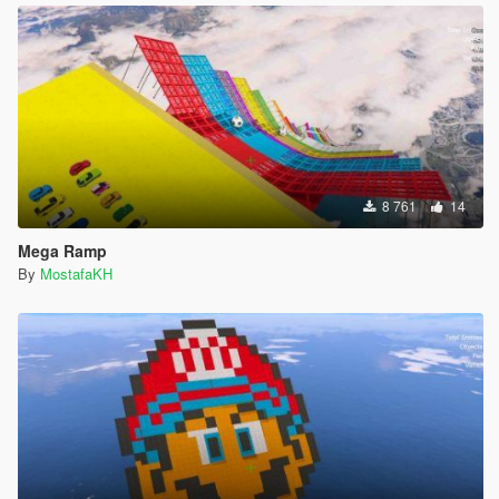
8 761
14
Mega Ramp
By
MostafaKH