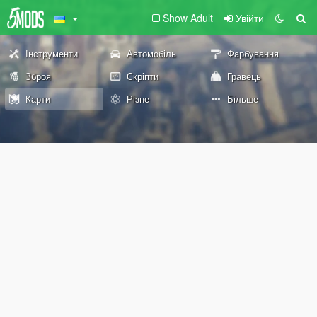
Show Adult
Увійти
Інструменти
Автомобіль
Фарбування
Зброя
Скріпти
Гравець
Карти
Різне
Більше