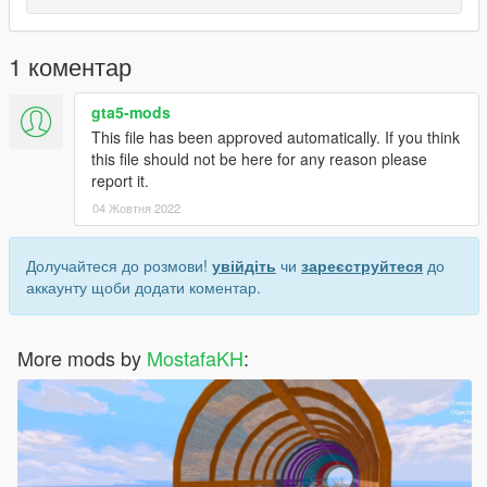
1 коментар
gta5-mods
This file has been approved automatically. If you think
this file should not be here for any reason please
report it.
04 Жовтня 2022
Долучайтеся до розмови!
увійдіть
чи
зареєструйтеся
до
аккаунту щоби додати коментар.
More mods by
MostafaKH
: