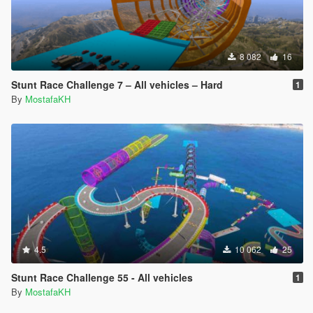
8 082
16
Stunt Race Challenge 7 – All vehicles – Hard
1
By
MostafaKH
4.5
10 062
25
Stunt Race Challenge 55 - All vehicles
1
By
MostafaKH