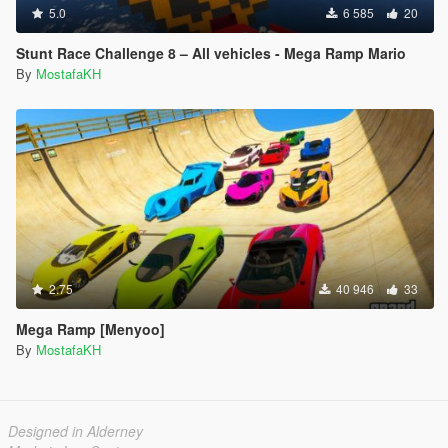
5.0
6 585
20
Stunt Race Challenge 8 – All vehicles - Mega Ramp Mario
By
MostafaKH
2.75
40 946
33
Mega Ramp [Menyoo]
By
MostafaKH
Designed in Alderney