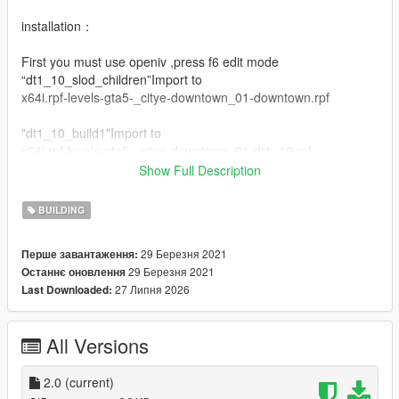
installation：
First you must use openiv ,press f6 edit mode
“dt1_10_slod_children”Import to
x64i.rpf-levels-gta5-_citye-downtown_01-downtown.rpf
"dt1_10_build1"Import to
x64i.rpf-levels-gta5-_citye-downtown_01-dt1_10.rpf
Show Full Description
Drag the mouse into the corresponding file
BUILDING
Changelog:
v2.0 Fixed the problem that the map does not display far
29 Березня 2021
Перше завантаження:
away，Fixed the problem that the texture is not displayed
29 Березня 2021
Останнє оновлення
when the texture of the texture is set to the normal state
27 Липня 2026
Last Downloaded:
我的qq群：769408531
我的bilibili：https://space.bilibili.com/39282732
All Versions
2.0
(current)