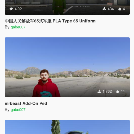
4.92
434
4
中国人民解放军65式军服 PLA Type 65 Uniform
By
gabe007
1 762
11
mrbeast Add-On Ped
By
gabe007