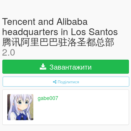
Tencent and Alibaba
headquarters in Los Santos
腾讯阿里巴巴驻洛圣都总部
2.0
Завантажити
Поділитися
gabe007