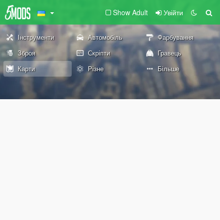
Show Adult
Увійти
Інструменти
Автомобіль
Фарбування
Зброя
Скріпти
Гравець
Карти
Різне
Більше