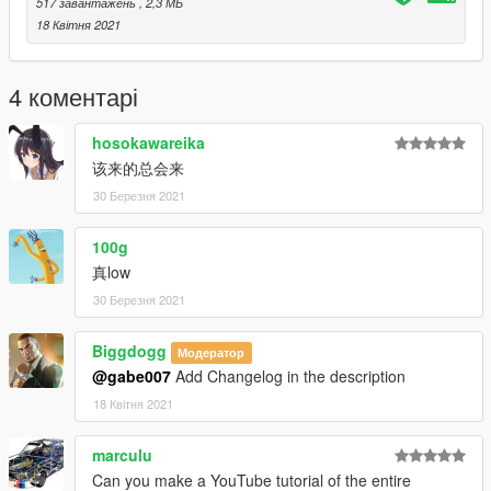
517 завантажень
, 2,3 МБ
18 Квітня 2021
4 коментарі
hosokawareika
该来的总会来
30 Березня 2021
100g
真low
30 Березня 2021
Biggdogg
Модератор
@gabe007
Add Changelog in the description
18 Квітня 2021
marculu
Can you make a YouTube tutorial of the entire