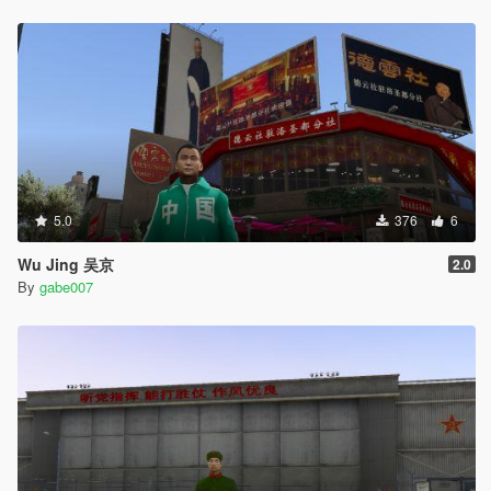
5.0
376
6
Wu Jing 吴京
2.0
By
gabe007