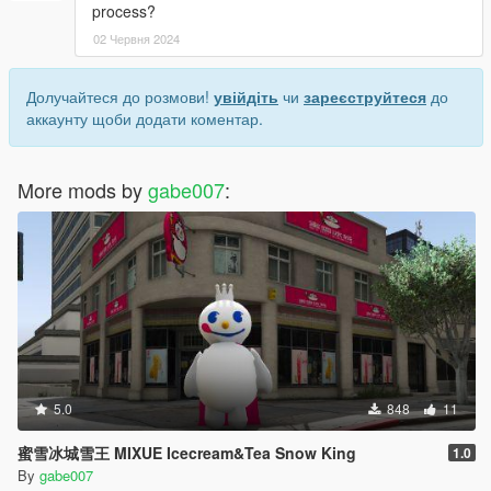
process?
02 Червня 2024
Долучайтеся до розмови!
увійдіть
чи
зареєструйтеся
до
аккаунту щоби додати коментар.
More mods by
gabe007
:
5.0
848
11
蜜雪冰城雪王 MIXUE Icecream&Tea Snow King
1.0
By
gabe007