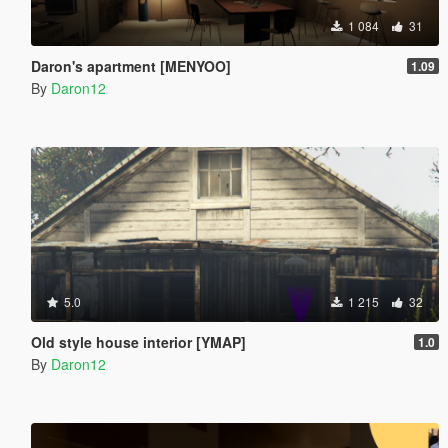
1 084
31
Daron's apartment [MENYOO]
1.09
By
Daron12
5.0
1 215
32
Old style house interior [YMAP]
1.0
By
Daron12