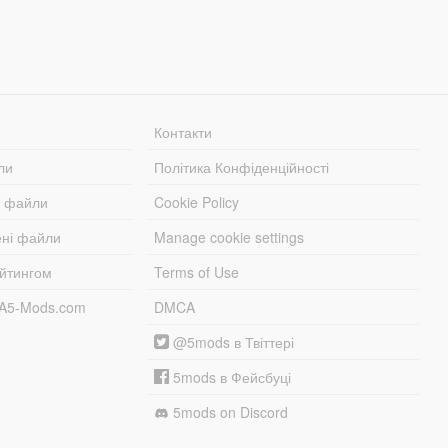
Контакти
ли
Політика Конфіденційності
і файли
Cookie Policy
ені файли
Manage cookie settings
ейтингом
Terms of Use
TA5-Mods.com
DMCA
@5mods в Твіттері
5mods в Фейсбуці
5mods on Discord