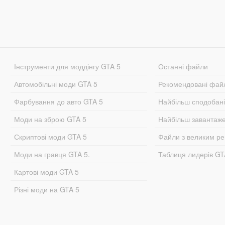
Інструменти для моддінгу GTA 5
Останні файли
Автомобільні моди GTA 5
Рекомендовані фай
Фарбування до авто GTA 5
Найбільш сподобан
Моди на зброю GTA 5
Найбільш завантаж
Скриптові моди GTA 5
Файли з великим р
Моди на гравця GTA 5.
Таблиця лидерів G
Картові моди GTA 5
Різні моди на GTA 5