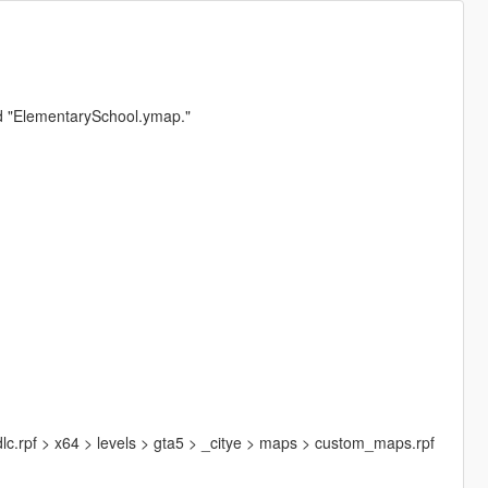
and "ElementarySchool.ymap."
c.rpf > x64 > levels > gta5 > _citye > maps > custom_maps.rpf