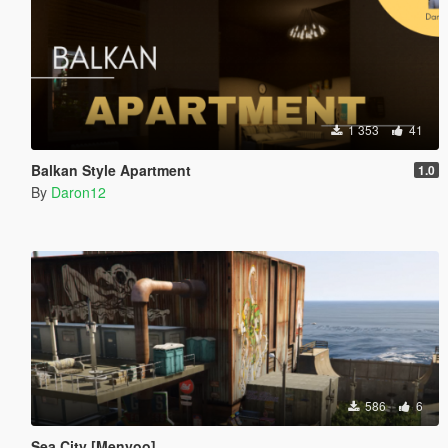
1 353
41
Balkan Style Apartment
1.0
By
Daron12
586
6
Sea City [Menyoo]