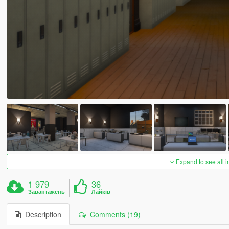
Expand to see all 
1 979
36
Завантажень
Лайків
Description
Comments (19)