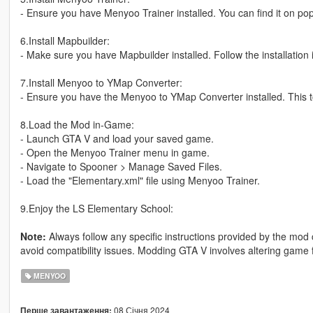
- Ensure you have Menyoo Trainer installed. You can find it on p
6.Install Mapbuilder:
- Make sure you have Mapbuilder installed. Follow the installation
7.Install Menyoo to YMap Converter:
- Ensure you have the Menyoo to YMap Converter installed. This t
8.Load the Mod in-Game:
- Launch GTA V and load your saved game.
- Open the Menyoo Trainer menu in game.
- Navigate to Spooner > Manage Saved Files.
- Load the "Elementary.xml" file using Menyoo Trainer.
9.Enjoy the LS Elementary School:
Note:
Always follow any specific instructions provided by the mo
avoid compatibility issues. Modding GTA V involves altering game 
MENYOO
08 Січня 2024
Перше завантаження: