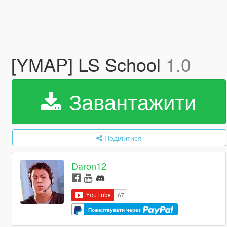
[YMAP] LS School
1.0
Завантажити
Поділитися
Daron12
Пожертвувати через