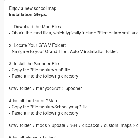
Enjoy a new school map
Installation Steps:
1. Download the Mod Files:
- Obtain the mod files, which typically include "Elementary.xml" 
2. Locate Your GTA V Folder:
- Navigate to your Grand Theft Auto V installation folder.
3. Install the Spooner File:
- Copy the "Elementary.xml" file.
- Paste it into the following directory:
GtaV folder > menyooStuff > Spooner
4.Install the Doors YMap:
- Copy the "ElementarySchool.ymap" file.
- Paste it into the following directory:
GtaV folder > mods > update > x64 > dlcpacks > custom_maps > dl
5.Install Menyoo Trainer: