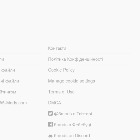
Контакти
ли
Політика Конфіденційності
і файли
Cookie Policy
ені файли
Manage cookie settings
ейтингом
Terms of Use
TA5-Mods.com
DMCA
@5mods в Твіттері
5mods в Фейсбуці
5mods on Discord