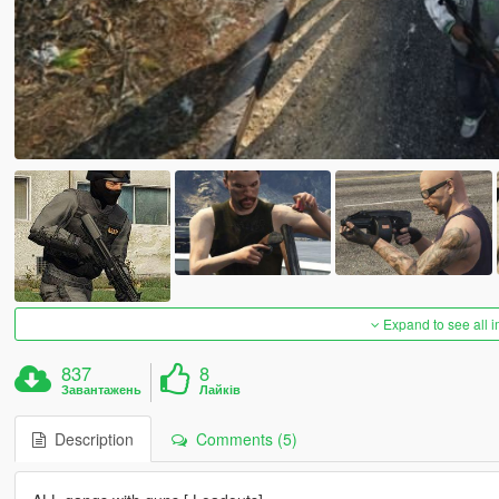
Expand to see all 
837
8
Завантажень
Лайків
Description
Comments (5)