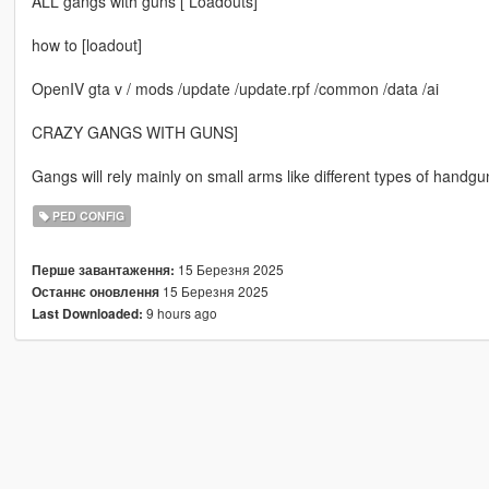
ALL gangs with guns [ Loadouts]
how to [loadout]
OpenIV gta v / mods /update /update.rpf /common /data /ai
CRAZY GANGS WITH GUNS]
Gangs will rely mainly on small arms like different types of handg
PED CONFIG
15 Березня 2025
Перше завантаження:
15 Березня 2025
Останнє оновлення
9 hours ago
Last Downloaded: