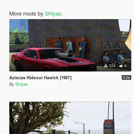
More mods by
Shiyas
:
534
9
Aztecas Hideout Hawick [YMT]
1.1v
By
Shiyas