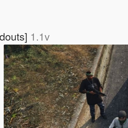
adouts]
1.1v