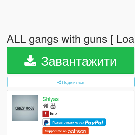
ALL gangs with guns [ Lo
Завантажити
Поділитися
Shiyas
Пожертвувати через
Support me on