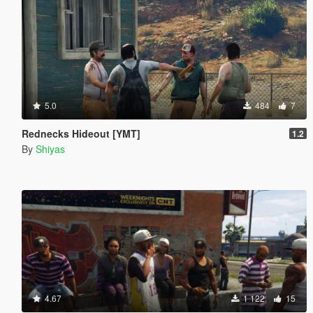
5.0
484
7
Rednecks Hideout [YMT]
1.2
By
Shiyas
4.67
1 122
15