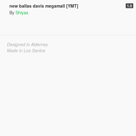
new ballas davis megamall [YMT]
1.0
By
Shiyas
Designed in Alderney
Made in Los Santos