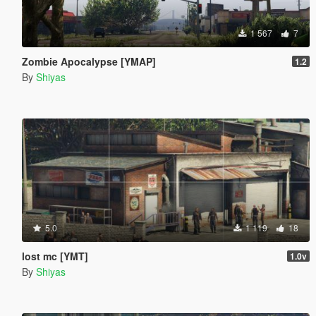
1 567
7
Zombie Apocalypse [YMAP]
1.2
By
Shiyas
5.0
1 119
18
lost mc [YMT]
1.0v
By
Shiyas