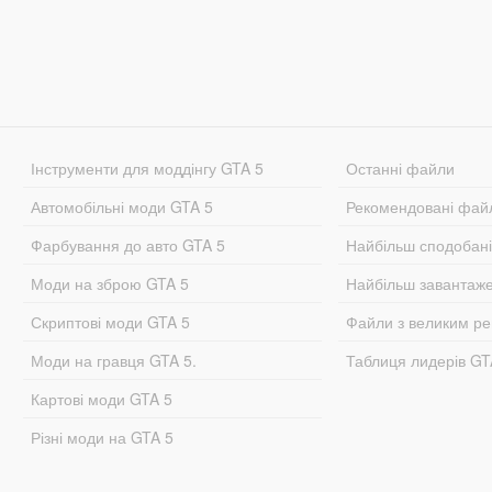
Інструменти для моддінгу GTA 5
Останні файли
Автомобільні моди GTA 5
Рекомендовані фай
Фарбування до авто GTA 5
Найбільш сподобан
Моди на зброю GTA 5
Найбільш завантаж
Скриптові моди GTA 5
Файли з великим р
Моди на гравця GTA 5.
Таблиця лидерів G
Картові моди GTA 5
Різні моди на GTA 5