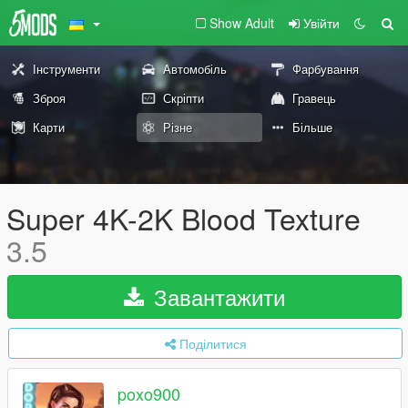
Show Adult
Увійти
Інструменти
Автомобіль
Фарбування
Зброя
Скріпти
Гравець
Карти
Різне
Більше
Super 4K-2K Blood Texture
3.5
Завантажити
Поділитися
poxo900