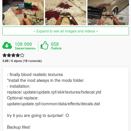
Expand to see all images and videos
108 999
658
Завантажень
Лайків
3.89 / 5 зірок (18 голосів)
- finally blood realistic textures
*install the mod always in the mods folder.
- installation:
replace/ update/update.rpf/x64/textures/fxdecal.ytd
Optional replace:
update/update.rpf/common/data/effects/decals.dat
try it you are going to surprise! :O
Backup files!