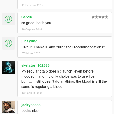
11 Вересня 2017
Seb16
so good thank you
16 Серпня 2018
j_bayung
I like it, Thank u. Any bullet shell recommendations?
07 Квітня 2020
skelator_102686
My regular gta 5 doesn't launch, even before I
modded it and my only choice was to use fivem,
butttttt, it still doesn't do anything, the blood is still the
same is regular gta blood
13 Червня 2020
jacky66666
Looks nice