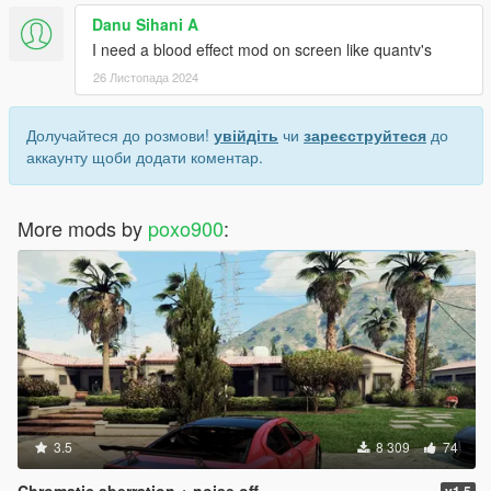
Danu Sihani A
I need a blood effect mod on screen like quantv's
26 Листопада 2024
Долучайтеся до розмови!
увійдіть
чи
зареєструйтеся
до
аккаунту щоби додати коментар.
More mods by
poxo900
:
3.5
8 309
74