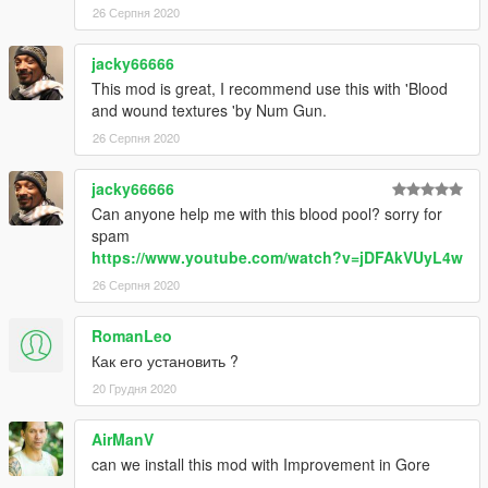
26 Серпня 2020
jacky66666
This mod is great, I recommend use this with 'Blood
and wound textures 'by Num Gun.
26 Серпня 2020
jacky66666
Can anyone help me with this blood pool? sorry for
spam
https://www.youtube.com/watch?v=jDFAkVUyL4w
26 Серпня 2020
RomanLeo
Как его установить ?
20 Грудня 2020
AirManV
can we install this mod with Improvement in Gore