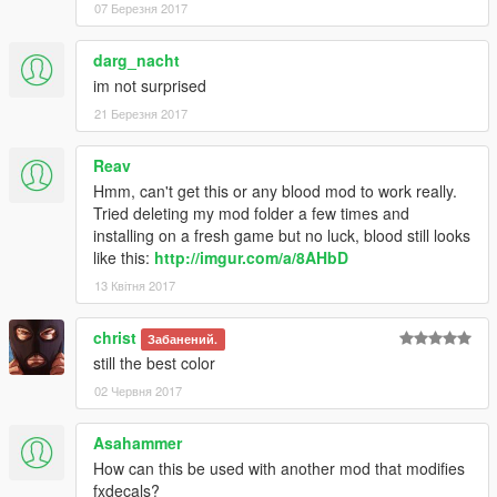
07 Березня 2017
darg_nacht
im not surprised
21 Березня 2017
Reav
Hmm, can't get this or any blood mod to work really.
Tried deleting my mod folder a few times and
installing on a fresh game but no luck, blood still looks
like this:
http://imgur.com/a/8AHbD
13 Квітня 2017
christ
Забанений.
still the best color
02 Червня 2017
Asahammer
How can this be used with another mod that modifies
fxdecals?