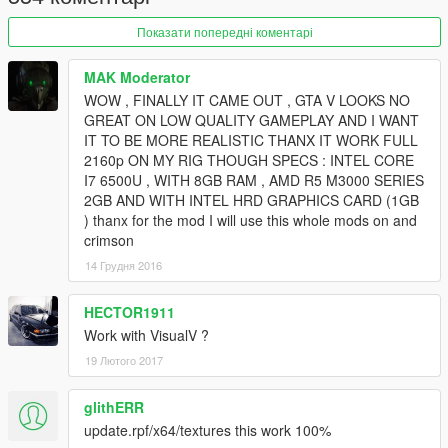
Показати попередні коментарі
MAK Moderator
WOW , FINALLY IT CAME OUT , GTA V LOOKS NO
GREAT ON LOW QUALITY GAMEPLAY AND I WANT
IT TO BE MORE REALISTIC THANX IT WORK FULL
2160p ON MY RIG THOUGH SPECS : INTEL CORE
I7 6500U , WITH 8GB RAM , AMD R5 M3000 SERIES
2GB AND WITH INTEL HRD GRAPHICS CARD (1GB
) thanx for the mod I will use this whole mods on and
crimson
14 Грудня 2016
HECTOR1911
Work with VisualV ?
19 Лютого 2017
glithERR
update.rpf/x64/textures this work 100%