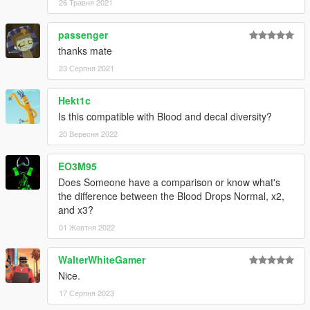
26 Травня 2021
passenger
thanks mate
23 Серпня 2021
Hekt1c
Is this compatible with Blood and decal diversity?
20 Вересня 2022
EO3M95
Does Someone have a comparison or know what's
the difference between the Blood Drops Normal, x2,
and x3?
01 Жовтня 2022
WalterWhiteGamer
Nice.
17 Серпня 2023