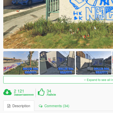
Expand to see all 
2 121
34
Завантаження
Лайків
Description
Comments (34)