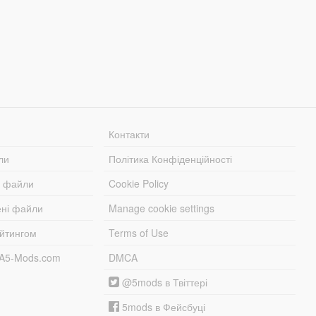
Контакти
ли
Політика Конфіденційності
і файли
Cookie Policy
ені файли
Manage cookie settings
ейтингом
Terms of Use
TA5-Mods.com
DMCA
@5mods в Твіттері
5mods в Фейсбуці