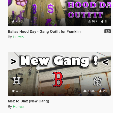
4.75
927
8
Ballas Hood Day - Gang Outfit for Franklin
1.0
By
Hurrco
4.25
1 502
29
Mex to Blax (New Gang)
By
Hurrco