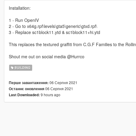
Installation:
1 - Run OpenIV
2 - Go to x64g.rpf\levels\gta5\generic\gtxd.rpf\
3 - Replace sc1block11.ytd & sc1block11+hi.ytd
This replaces the textured graffiti from C.G.F Families to the Rolli
Shout me out on social media @Hurrco
BUILDING
06 Серпня 2021
Перше завантаження:
06 Серпня 2021
Останнє оновлення
9 hours ago
Last Downloaded: