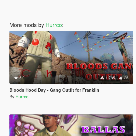
More mods by
Hurrco
:
5.0
1 785
26
Bloods Hood Day - Gang Outfit for Franklin
By
Hurrco