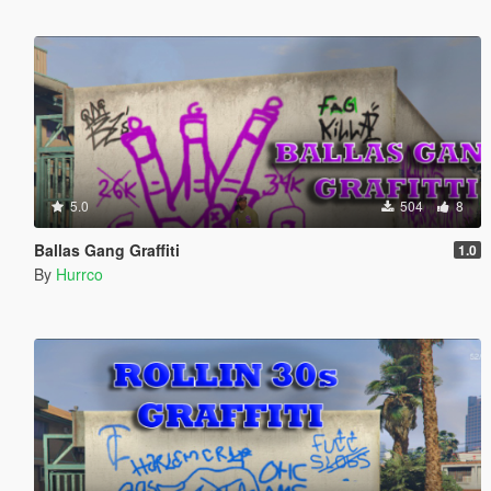
5.0
504
8
Ballas Gang Graffiti
1.0
By
Hurrco