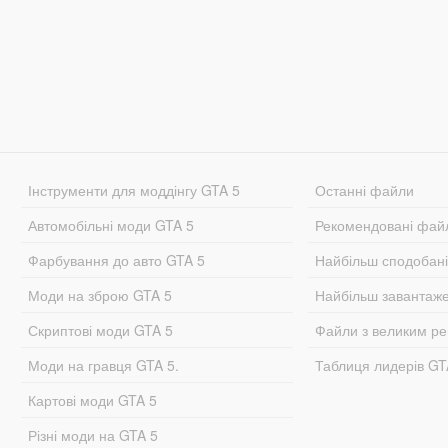
Інструменти для моддінгу GTA 5
Останні файли
Автомобільні моди GTA 5
Рекомендовані фай
Фарбування до авто GTA 5
Найбільш сподобан
Моди на зброю GTA 5
Найбільш завантаж
Скриптові моди GTA 5
Файли з великим р
Моди на гравця GTA 5.
Таблиця лидерів G
Картові моди GTA 5
Різні моди на GTA 5