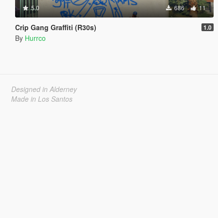
5.0
686
11
Crip Gang Graffiti (R30s)
1.0
By
Hurrco
Designed in Alderney
Made in Los Santos