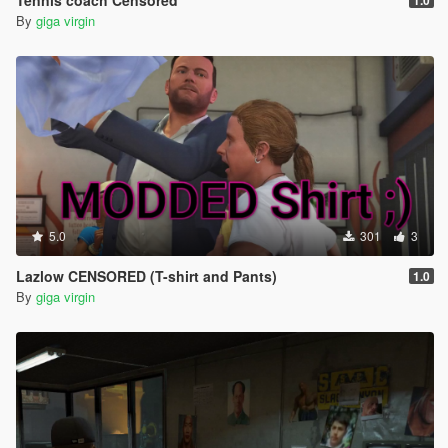
By
giga virgin
5.0
301
3
Lazlow CENSORED (T-shirt and Pants)
1.0
By
giga virgin