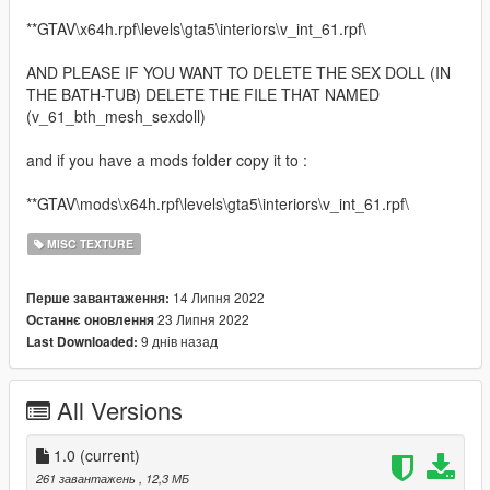
**GTAV\x64h.rpf\levels\gta5\interiors\v_int_61.rpf\
AND PLEASE IF YOU WANT TO DELETE THE SEX DOLL (IN
THE BATH-TUB) DELETE THE FILE THAT NAMED
(v_61_bth_mesh_sexdoll)
and if you have a mods folder copy it to :
**GTAV\mods\x64h.rpf\levels\gta5\interiors\v_int_61.rpf\
MISC TEXTURE
14 Липня 2022
Перше завантаження:
23 Липня 2022
Останнє оновлення
9 днів назад
Last Downloaded:
All Versions
1.0
(current)
261 завантажень
, 12,3 МБ