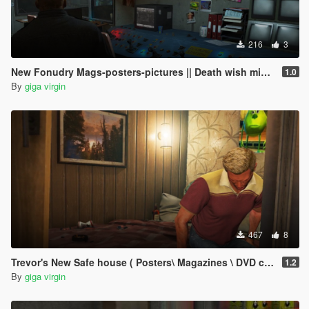
216
3
New Fonudry Mags-posters-pictures || Death wish mission \ ending C ||
1.0
By
giga virgin
467
8
Trevor's New Safe house ( Posters\ Magazines \ DVD covers )
1.2
By
giga virgin