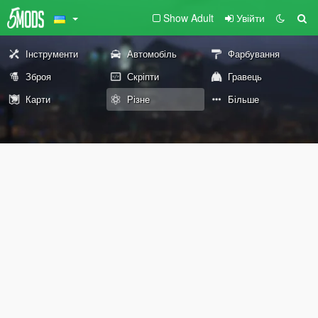
Show Adult
Увійти
Інструменти
Автомобіль
Фарбування
Зброя
Скріпти
Гравець
Карти
Різне
Більше