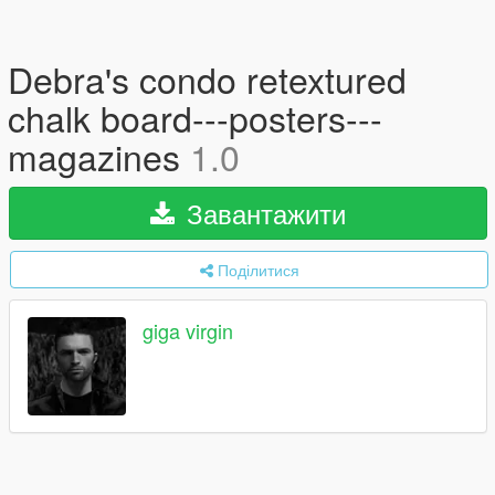
Debra's condo retextured
chalk board---posters---
magazines
1.0
Завантажити
Поділитися
giga virgin