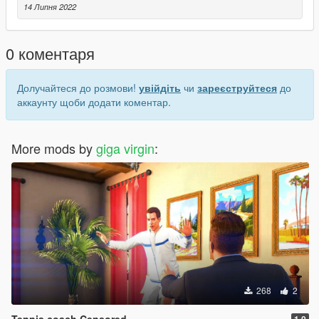
14 Липня 2022
0 коментаря
Долучайтеся до розмови!
увійдіть
чи
зареєструйтеся
до
аккаунту щоби додати коментар.
More mods by
giga virgin
:
268
2
Tennis coach Censored
1.0